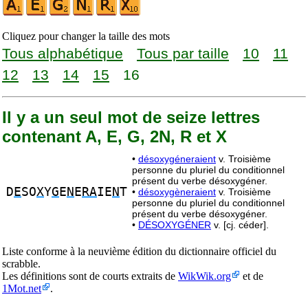
Cliquez pour changer la taille des mots
Tous alphabétique
Tous par taille
10
11
12
13
14
15
16
Il y a un seul mot de seize lettres
contenant A, E, G, 2N, R et X
•
désoxygéneraient
v. Troisième
personne du pluriel du conditionnel
présent du verbe désoxygéner.
D
E
SO
X
Y
G
E
N
E
RA
IE
N
T
•
désoxygèneraient
v. Troisième
personne du pluriel du conditionnel
présent du verbe désoxygéner.
•
DÉSOXYGÉNER
v. [cj. céder].
Liste conforme à la neuvième édition du dictionnaire officiel du
scrabble.
Les définitions sont de courts extraits de
WikWik.org
et de
1Mot.net
.