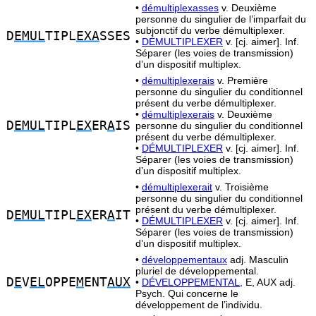
•
démultiplexasses
v. Deuxième
personne du singulier de l’imparfait du
subjonctif du verbe démultiplexer.
D
EMUL
TIPL
EXA
SSES
•
DÉMULTIPLEXER
v. [cj. aimer]. Inf.
Séparer (les voies de transmission)
d’un dispositif multiplex.
•
démultiplexerais
v. Première
personne du singulier du conditionnel
présent du verbe démultiplexer.
•
démultiplexerais
v. Deuxième
D
EMUL
TIPL
EX
ER
A
IS
personne du singulier du conditionnel
présent du verbe démultiplexer.
•
DÉMULTIPLEXER
v. [cj. aimer]. Inf.
Séparer (les voies de transmission)
d’un dispositif multiplex.
•
démultiplexerait
v. Troisième
personne du singulier du conditionnel
présent du verbe démultiplexer.
D
EMUL
TIPL
EX
ER
A
IT
•
DÉMULTIPLEXER
v. [cj. aimer]. Inf.
Séparer (les voies de transmission)
d’un dispositif multiplex.
•
développementaux
adj. Masculin
pluriel de développemental.
D
E
V
EL
OPPE
M
ENT
AUX
•
DÉVELOPPEMENTAL,
E, AUX adj.
Psych. Qui concerne le
développement de l’individu.