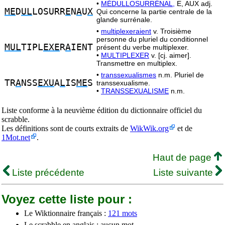
•
MÉDULLOSURRÉNAL,
E, AUX adj.
ME
D
UL
LOSURR
E
N
A
U
X
Qui concerne la partie centrale de la
glande surrénale.
•
multiplexeraient
v. Troisième
personne du pluriel du conditionnel
MUL
TIPL
EXE
R
A
IENT
présent du verbe multiplexer.
•
MULTIPLEXER
v. [cj. aimer].
Transmettre en multiplex.
•
transsexualismes
n.m. Pluriel de
TR
A
NSS
EXU
A
L
IS
ME
S
transsexualisme.
•
TRANSSEXUALISME
n.m.
Liste conforme à la neuvième édition du dictionnaire officiel du
scrabble.
Les définitions sont de courts extraits de
WikWik.org
et de
1Mot.net
.
Haut de page
Liste précédente
Liste suivante
Voyez cette liste pour :
Le Wiktionnaire français :
121 mots
Le scrabble en anglais : aucun mot