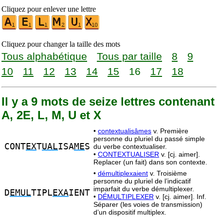
Cliquez pour enlever une lettre
Cliquez pour changer la taille des mots
Tous alphabétique
Tous par taille
8
9
10
11
12
13
14
15
16
17
18
Il y a 9 mots de seize lettres contenant
A, 2E, L, M, U et X
•
contextualisâmes
v. Première
personne du pluriel du passé simple
CONT
EX
T
UAL
ISA
ME
S
du verbe contextualiser.
•
CONTEXTUALISER
v. [cj. aimer].
Replacer (un fait) dans son contexte.
•
démultiplexaient
v. Troisième
personne du pluriel de l’indicatif
imparfait du verbe démultiplexer.
D
EMUL
TIPL
EXA
IENT
•
DÉMULTIPLEXER
v. [cj. aimer]. Inf.
Séparer (les voies de transmission)
d’un dispositif multiplex.