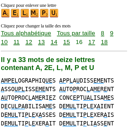
Cliquez pour enlever une lettre
Cliquez pour changer la taille des mots
Tous alphabétique
Tous par taille
8
9
10
11
12
13
14
15
16
17
18
Il y a 33 mots de seize lettres
contenant A, 2E, L, M, P et U
AMPEL
OGRAPHIQ
UE
S
AP
P
L
A
U
DISS
EME
NTS
A
SSO
UPL
ISS
EME
NTS
AU
TO
P
ROC
L
A
ME
R
E
NT
AU
TO
P
ROC
L
A
ME
RI
E
Z CONC
EP
T
UAL
ISA
ME
S
D
E
C
ULPA
BILISA
ME
S D
EMUL
TI
P
L
E
X
A
IENT
D
EMUL
TI
P
L
E
X
A
SSES D
EMUL
TI
P
L
E
XER
A
IS
D
EMUL
TI
P
L
E
XER
A
IT D
EMUL
TI
P
LI
A
SS
E
NT