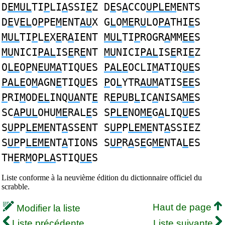
D
EMUL
TI
P
LI
A
SSI
E
Z D
E
S
A
CCO
UPLEM
ENTS
D
E
V
EL
O
P
PE
M
ENT
AU
X G
L
O
ME
R
U
LO
PA
THI
E
S
MUL
TI
P
L
E
X
E
R
A
IENT
MUL
TI
P
ROGR
A
MM
EE
S
MU
NICI
PAL
IS
E
R
E
NT
MU
NICI
PAL
IS
E
RI
E
Z
O
LE
O
P
N
EUMA
TIQUES
PALE
OCLI
M
ATIQ
UE
S
PALE
O
M
AGN
E
TIQ
U
ES
P
O
L
YTR
AUM
ATIS
EE
S
P
RI
M
OD
EL
INQ
UA
NT
E
R
EPU
B
L
IC
A
NISA
ME
S
SC
APUL
OHU
ME
RAL
E
S S
PLE
NO
ME
G
A
LIQ
U
ES
S
UP
P
LEME
NT
A
SSENT S
UP
P
LEME
NT
A
SSIEZ
S
UP
P
LEME
NT
A
TIONS S
UP
R
A
S
E
G
ME
NTA
L
ES
TH
E
R
M
O
PLA
STIQ
UE
S
Liste conforme à la neuvième édition du dictionnaire officiel du
scrabble.
Haut de page
Modifier la liste
Liste précédente
Liste suivante