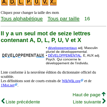
Cliquez pour changer la taille des mots
Tous alphabétique
Tous par taille
16
Il y a un seul mot de seize lettres
contenant A, D, L, P, U, V et X
•
développementaux
adj. Masculin
pluriel de développemental.
D
E
V
E
L
O
P
PEMENT
AUX
•
DÉVELOPPEMENTAL,
E, AUX adj.
Psych. Qui concerne le
développement de l’individu.
Liste conforme à la neuvième édition du dictionnaire officiel du
scrabble.
Les définitions sont de courts extraits de
WikWik.org
et de
1Mot.net
.
Haut de page
Liste précédente
Liste suivante