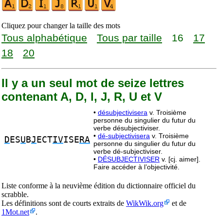
Cliquez pour changer la taille des mots
Tous alphabétique
Tous par taille
16
17
18
20
Il y a un seul mot de seize lettres
contenant A, D, I, J, R, U et V
•
désubjectivisera
v. Troisième
personne du singulier du futur du
verbe désubjectiviser.
•
dé-subjectivisera
v. Troisième
D
ES
U
B
J
ECT
IV
ISE
RA
personne du singulier du futur du
verbe dé-subjectiviser.
•
DÉSUBJECTIVISER
v. [cj. aimer].
Faire accéder à l’objectivité.
Liste conforme à la neuvième édition du dictionnaire officiel du
scrabble.
Les définitions sont de courts extraits de
WikWik.org
et de
1Mot.net
.