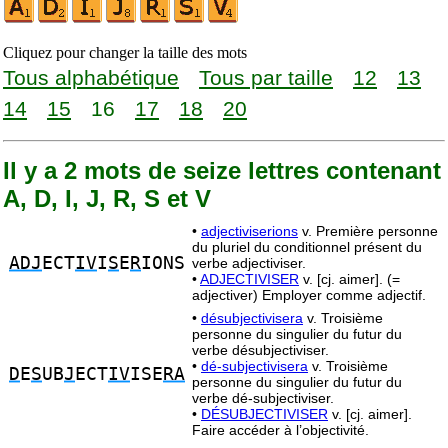
Cliquez pour changer la taille des mots
Tous alphabétique
Tous par taille
12
13
14
15
16
17
18
20
Il y a 2 mots de seize lettres contenant
A, D, I, J, R, S et V
•
adjectiviserions
v. Première personne
du pluriel du conditionnel présent du
ADJ
ECT
IV
I
S
E
R
IONS
verbe adjectiviser.
•
ADJECTIVISER
v. [cj. aimer]. (=
adjectiver) Employer comme adjectif.
•
désubjectivisera
v. Troisième
personne du singulier du futur du
verbe désubjectiviser.
•
dé-subjectivisera
v. Troisième
D
E
S
UB
J
ECT
IV
ISE
RA
personne du singulier du futur du
verbe dé-subjectiviser.
•
DÉSUBJECTIVISER
v. [cj. aimer].
Faire accéder à l’objectivité.