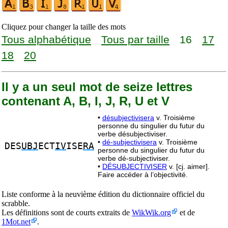
Cliquez pour changer la taille des mots
Tous alphabétique
Tous par taille
16
17
18
20
Il y a un seul mot de seize lettres
contenant A, B, I, J, R, U et V
•
désubjectivisera
v. Troisième
personne du singulier du futur du
verbe désubjectiviser.
•
dé-subjectivisera
v. Troisième
DES
UBJ
ECT
IV
ISE
RA
personne du singulier du futur du
verbe dé-subjectiviser.
•
DÉSUBJECTIVISER
v. [cj. aimer].
Faire accéder à l’objectivité.
Liste conforme à la neuvième édition du dictionnaire officiel du
scrabble.
Les définitions sont de courts extraits de
WikWik.org
et de
1Mot.net
.