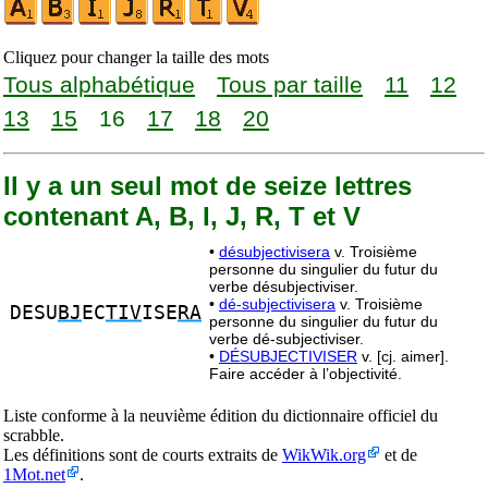
Cliquez pour changer la taille des mots
Tous alphabétique
Tous par taille
11
12
13
15
16
17
18
20
Il y a un seul mot de seize lettres
contenant A, B, I, J, R, T et V
•
désubjectivisera
v. Troisième
personne du singulier du futur du
verbe désubjectiviser.
•
dé-subjectivisera
v. Troisième
DESU
BJ
EC
TIV
ISE
RA
personne du singulier du futur du
verbe dé-subjectiviser.
•
DÉSUBJECTIVISER
v. [cj. aimer].
Faire accéder à l’objectivité.
Liste conforme à la neuvième édition du dictionnaire officiel du
scrabble.
Les définitions sont de courts extraits de
WikWik.org
et de
1Mot.net
.