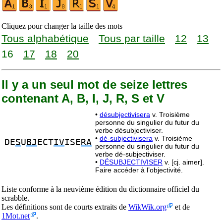
Cliquez pour changer la taille des mots
Tous alphabétique
Tous par taille
12
13
16
17
18
20
Il y a un seul mot de seize lettres
contenant A, B, I, J, R, S et V
•
désubjectivisera
v. Troisième
personne du singulier du futur du
verbe désubjectiviser.
•
dé-subjectivisera
v. Troisième
DE
S
U
BJ
ECT
IV
ISE
RA
personne du singulier du futur du
verbe dé-subjectiviser.
•
DÉSUBJECTIVISER
v. [cj. aimer].
Faire accéder à l’objectivité.
Liste conforme à la neuvième édition du dictionnaire officiel du
scrabble.
Les définitions sont de courts extraits de
WikWik.org
et de
1Mot.net
.