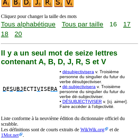
Cliquez pour changer la taille des mots
Tous alphabétique
Tous par taille
16
17
18
20
Il y a un seul mot de seize lettres
contenant A, B, D, J, R, S et V
•
désubjectivisera
v. Troisième
personne du singulier du futur du
verbe désubjectiviser.
•
dé-subjectivisera
v. Troisième
D
E
S
U
BJ
ECTI
V
ISE
RA
personne du singulier du futur du
verbe dé-subjectiviser.
•
DÉSUBJECTIVISER
v. [cj. aimer].
Faire accéder à l’objectivité.
Liste conforme à la neuvième édition du dictionnaire officiel du
scrabble.
Les définitions sont de courts extraits de
WikWik.org
et de
1Mot.net
.