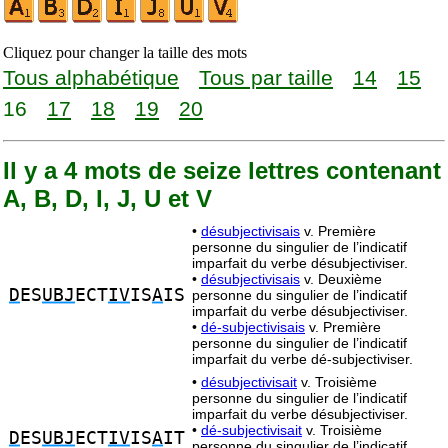
Cliquez pour changer la taille des mots
Tous alphabétique
Tous par taille
14
15
16
17
18
19
20
Il y a 4 mots de seize lettres contenant
A, B, D, I, J, U et V
•
désubjectivisais
v. Première
personne du singulier de l’indicatif
imparfait du verbe désubjectiviser.
•
désubjectivisais
v. Deuxième
D
ES
UBJ
ECT
IV
IS
A
IS
personne du singulier de l’indicatif
imparfait du verbe désubjectiviser.
•
dé-subjectivisais
v. Première
personne du singulier de l’indicatif
imparfait du verbe dé-subjectiviser.
•
désubjectivisait
v. Troisième
personne du singulier de l’indicatif
imparfait du verbe désubjectiviser.
•
dé-subjectivisait
v. Troisième
D
ES
UBJ
ECT
IV
IS
A
IT
personne du singulier de l’indicatif