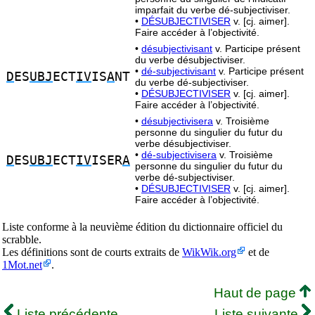
imparfait du verbe dé-subjectiviser.
•
DÉSUBJECTIVISER
v. [cj. aimer].
Faire accéder à l’objectivité.
•
désubjectivisant
v. Participe présent
du verbe désubjectiviser.
•
dé-subjectivisant
v. Participe présent
D
ES
UBJ
ECT
IV
IS
A
NT
du verbe dé-subjectiviser.
•
DÉSUBJECTIVISER
v. [cj. aimer].
Faire accéder à l’objectivité.
•
désubjectivisera
v. Troisième
personne du singulier du futur du
verbe désubjectiviser.
•
dé-subjectivisera
v. Troisième
D
ES
UBJ
ECT
IV
ISER
A
personne du singulier du futur du
verbe dé-subjectiviser.
•
DÉSUBJECTIVISER
v. [cj. aimer].
Faire accéder à l’objectivité.
Liste conforme à la neuvième édition du dictionnaire officiel du
scrabble.
Les définitions sont de courts extraits de
WikWik.org
et de
1Mot.net
.
Haut de page
Liste précédente
Liste suivante