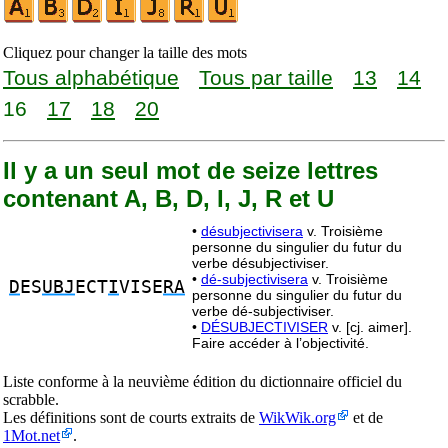
Cliquez pour changer la taille des mots
Tous alphabétique
Tous par taille
13
14
16
17
18
20
Il y a un seul mot de seize lettres
contenant A, B, D, I, J, R et U
•
désubjectivisera
v. Troisième
personne du singulier du futur du
verbe désubjectiviser.
•
dé-subjectivisera
v. Troisième
D
ES
UBJ
ECT
I
VISE
RA
personne du singulier du futur du
verbe dé-subjectiviser.
•
DÉSUBJECTIVISER
v. [cj. aimer].
Faire accéder à l’objectivité.
Liste conforme à la neuvième édition du dictionnaire officiel du
scrabble.
Les définitions sont de courts extraits de
WikWik.org
et de
1Mot.net
.