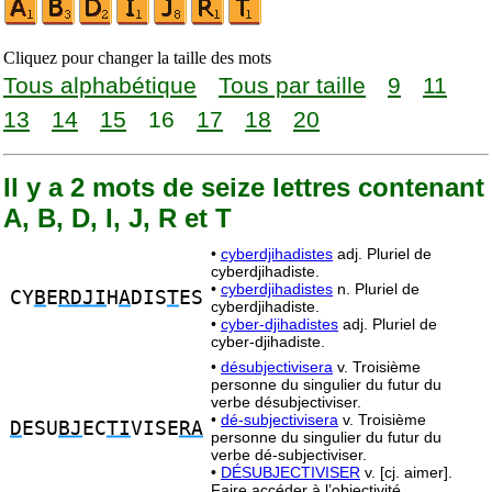
Cliquez pour changer la taille des mots
Tous alphabétique
Tous par taille
9
11
13
14
15
16
17
18
20
Il y a 2 mots de seize lettres contenant
A, B, D, I, J, R et T
•
cyberdjihadistes
adj. Pluriel de
cyberdjihadiste.
•
cyberdjihadistes
n. Pluriel de
CY
B
E
RDJI
H
A
DIS
T
ES
cyberdjihadiste.
•
cyber-djihadistes
adj. Pluriel de
cyber-djihadiste.
•
désubjectivisera
v. Troisième
personne du singulier du futur du
verbe désubjectiviser.
•
dé-subjectivisera
v. Troisième
D
ESU
BJ
EC
TI
VISE
RA
personne du singulier du futur du
verbe dé-subjectiviser.
•
DÉSUBJECTIVISER
v. [cj. aimer].
Faire accéder à l’objectivité.