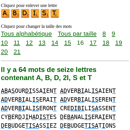
Cliquez pour enlever une lettre
Cliquez pour changer la taille des mots
Tous alphabétique
Tous par taille
8
9
10
11
12
13
14
15
16
17
18
19
20
21
Il y a 64 mots de seize lettres
contenant A, B, D, 2I, S et T
AB
A
S
OUR
DI
SSA
I
EN
T
AD
VER
BI
AL
IS
AIEN
T
AD
VER
BI
AL
IS
ERAI
T
AD
VER
BI
AL
IS
EREN
T
AD
VER
BI
AL
IS
ERON
T
CRE
DIBI
LI
SA
SSEN
T
CY
B
ER
D
J
I
H
A
D
IST
ES
D
E
BA
NAL
IS
ERA
I
EN
T
D
E
B
UDGE
TISA
SS
I
EZ
D
E
B
UDGE
TISA
T
I
ONS