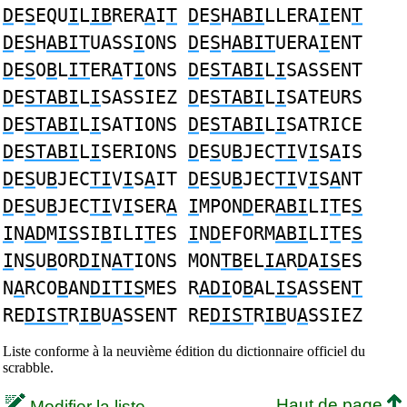
D
E
S
EQU
I
L
IB
RER
A
I
T
D
E
S
H
ABI
LLERA
I
EN
T
D
E
S
H
ABIT
UASS
I
ONS
D
E
S
H
ABIT
UERA
I
ENT
D
E
S
O
B
L
IT
ER
A
T
I
ONS
D
E
STABI
L
I
SASSENT
D
E
STABI
L
I
SASSIEZ
D
E
STABI
L
I
SATEURS
D
E
STABI
L
I
SATIONS
D
E
STABI
L
I
SATRICE
D
E
STABI
L
I
SERIONS
D
E
S
U
B
JEC
TI
V
I
S
A
IS
D
E
S
U
B
JEC
TI
V
I
S
A
IT
D
E
S
U
B
JEC
TI
V
I
S
A
NT
D
E
S
U
B
JEC
TI
V
I
SER
A
I
MPON
D
ER
ABI
LI
T
E
S
I
N
AD
M
IS
SI
B
ILI
T
ES
I
N
D
EFORM
ABI
LI
T
E
S
I
N
S
U
B
OR
DI
N
AT
IONS MON
TB
EL
IA
R
D
A
IS
ES
N
A
RCO
B
AN
DITIS
MES R
ADI
O
B
AL
IS
ASSEN
T
RE
DIST
R
IB
U
A
SSENT RE
DIST
R
IB
U
A
SSIEZ
Liste conforme à la neuvième édition du dictionnaire officiel du
scrabble.
Haut de page
Modifier la liste