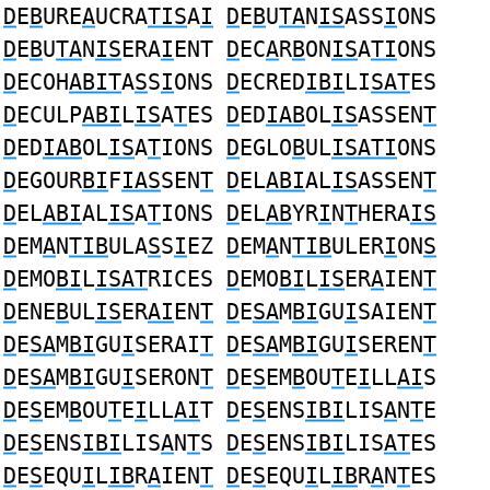
D
E
B
URE
A
UCRA
TIS
A
I
D
E
B
U
TA
N
IS
ASS
I
ONS
D
E
B
U
TA
N
IS
ERA
I
ENT
D
EC
A
R
B
ON
IS
A
TI
ONS
D
ECOH
ABIT
A
S
S
I
ONS
D
ECRED
IBI
LI
SAT
ES
D
ECULP
ABI
L
IS
A
T
ES
D
ED
IAB
OL
IS
ASSEN
T
D
ED
IAB
OL
IS
A
T
IONS
D
EGLO
B
UL
ISATI
ONS
D
EGOUR
BI
F
IAS
SEN
T
D
EL
ABI
AL
IS
ASSEN
T
D
EL
ABI
AL
IS
A
T
IONS
D
EL
AB
YR
I
N
T
HERA
IS
D
EM
A
N
TIB
ULA
S
S
I
EZ
D
EM
A
N
TIB
ULER
I
ON
S
D
EMO
BI
L
ISAT
RICES
D
EMO
BI
L
IS
ER
A
IEN
T
D
ENE
B
UL
IS
ER
AI
EN
T
D
E
SA
M
BI
GU
I
SAIEN
T
D
E
SA
M
BI
GU
I
SERAI
T
D
E
SA
M
BI
GU
I
SEREN
T
D
E
SA
M
BI
GU
I
SERON
T
D
E
S
EM
B
OU
T
E
I
LL
AI
S
D
E
S
EM
B
OU
T
E
I
LL
AI
T
D
E
S
ENS
IBI
LIS
A
N
T
E
D
E
S
ENS
IBI
LIS
A
N
T
S
D
E
S
ENS
IBI
LIS
AT
ES
D
E
S
EQU
I
L
IB
R
A
IEN
T
D
E
S
EQU
I
L
IB
R
A
N
T
ES