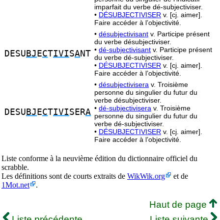
imparfait du verbe dé-subjectiviser.
•
DÉSUBJECTIVISER
v. [cj. aimer].
Faire accéder à l’objectivité.
•
désubjectivisant
v. Participe présent
du verbe désubjectiviser.
•
dé-subjectivisant
v. Participe présent
DESU
BJ
E
C
T
IVI
S
A
NT
du verbe dé-subjectiviser.
•
DÉSUBJECTIVISER
v. [cj. aimer].
Faire accéder à l’objectivité.
•
désubjectivisera
v. Troisième
personne du singulier du futur du
verbe désubjectiviser.
•
dé-subjectivisera
v. Troisième
DESU
BJ
E
C
T
IVI
SER
A
personne du singulier du futur du
verbe dé-subjectiviser.
•
DÉSUBJECTIVISER
v. [cj. aimer].
Faire accéder à l’objectivité.
Liste conforme à la neuvième édition du dictionnaire officiel du
scrabble.
Les définitions sont de courts extraits de
WikWik.org
et de
1Mot.net
.
Haut de page
Liste précédente
Liste suivante