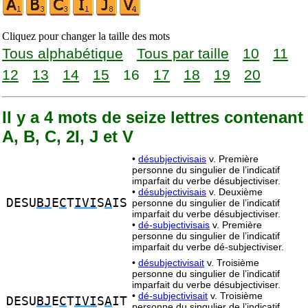
Cliquez pour changer la taille des mots
Tous alphabétique
Tous par taille
10
11
12
13
14
15
16
17
18
19
20
Il y a 4 mots de seize lettres contenant
A, B, C, 2I, J et V
•
désubjectivisais
v. Première
personne du singulier de l’indicatif
imparfait du verbe désubjectiviser.
•
désubjectivisais
v. Deuxième
DESU
BJ
E
C
T
IVI
S
A
IS
personne du singulier de l’indicatif
imparfait du verbe désubjectiviser.
•
dé-subjectivisais
v. Première
personne du singulier de l’indicatif
imparfait du verbe dé-subjectiviser.
•
désubjectivisait
v. Troisième
personne du singulier de l’indicatif
imparfait du verbe désubjectiviser.
•
dé-subjectivisait
v. Troisième
DESU
BJ
E
C
T
IVI
S
A
IT
personne du singulier de l’indicatif