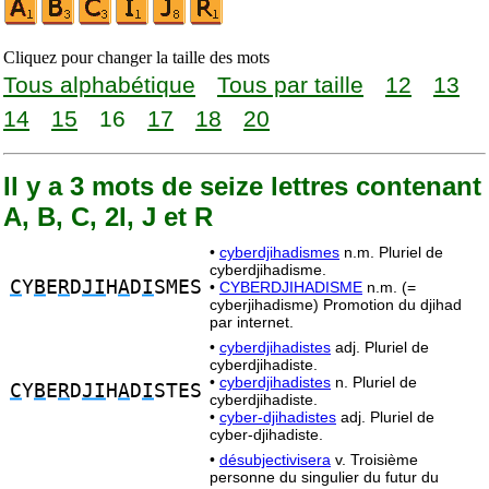
Cliquez pour changer la taille des mots
Tous alphabétique
Tous par taille
12
13
14
15
16
17
18
20
Il y a 3 mots de seize lettres contenant
A, B, C, 2I, J et R
•
cyberdjihadismes
n.m. Pluriel de
cyberdjihadisme.
C
Y
B
E
R
D
JI
H
A
D
I
SMES
•
CYBERDJIHADISME
n.m. (=
cyberjihadisme) Promotion du djihad
par internet.
•
cyberdjihadistes
adj. Pluriel de
cyberdjihadiste.
•
cyberdjihadistes
n. Pluriel de
C
Y
B
E
R
D
JI
H
A
D
I
STES
cyberdjihadiste.
•
cyber-djihadistes
adj. Pluriel de
cyber-djihadiste.
•
désubjectivisera
v. Troisième
personne du singulier du futur du