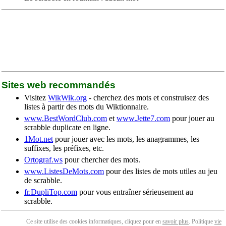
Sites web recommandés
Visitez
WikWik.org
- cherchez des mots et construisez des
listes à partir des mots du Wiktionnaire.
www.BestWordClub.com
et
www.Jette7.com
pour jouer au
scrabble duplicate en ligne.
1Mot.net
pour jouer avec les mots, les anagrammes, les
suffixes, les préfixes, etc.
Ortograf.ws
pour chercher des mots.
www.ListesDeMots.com
pour des listes de mots utiles au jeu
de scrabble.
fr.DupliTop.com
pour vous entraîner sérieusement au
scrabble.
Ce site utilise des cookies informatiques, cliquez pour en
savoir plus
. Politique
vie