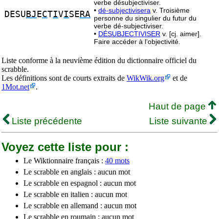
verbe désubjectiviser.
•
dé-subjectivisera
v. Troisième
DESU
BJ
E
C
T
I
V
I
SE
RA
personne du singulier du futur du
verbe dé-subjectiviser.
•
DÉSUBJECTIVISER
v. [cj. aimer].
Faire accéder à l’objectivité.
Liste conforme à la neuvième édition du dictionnaire officiel du
scrabble.
Les définitions sont de courts extraits de
WikWik.org
et de
1Mot.net
.
Haut de page
Liste précédente
Liste suivante
Voyez cette liste pour :
Le Wiktionnaire français :
40 mots
Le scrabble en anglais : aucun mot
Le scrabble en espagnol : aucun mot
Le scrabble en italien : aucun mot
Le scrabble en allemand : aucun mot
Le scrabble en roumain : aucun mot