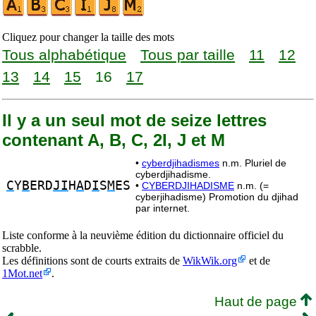
Cliquez pour changer la taille des mots
Tous alphabétique
Tous par taille
11
12
13
14
15
16
17
Il y a un seul mot de seize lettres
contenant A, B, C, 2I, J et M
•
cyberdjihadismes
n.m. Pluriel de
cyberdjihadisme.
C
Y
B
ERD
JI
H
A
D
I
S
M
ES
•
CYBERDJIHADISME
n.m. (=
cyberjihadisme) Promotion du djihad
par internet.
Liste conforme à la neuvième édition du dictionnaire officiel du
scrabble.
Les définitions sont de courts extraits de
WikWik.org
et de
1Mot.net
.
Haut de page