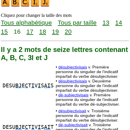
Cliquez pour changer la taille des mots
Tous alphabétique
Tous par taille
13
14
15
16
17
18
19
20
Il y a 2 mots de seize lettres contenant
A, B, C, 3I et J
•
désubjectivisais
v. Première
personne du singulier de l’indicatif
imparfait du verbe désubjectiviser.
•
désubjectivisais
v. Deuxième
DESU
BJ
E
C
T
I
V
I
S
AI
S
personne du singulier de l’indicatif
imparfait du verbe désubjectiviser.
•
dé-subjectivisais
v. Première
personne du singulier de l’indicatif
imparfait du verbe dé-subjectiviser.
•
désubjectivisait
v. Troisième
personne du singulier de l’indicatif
imparfait du verbe désubjectiviser.
•
dé-subjectivisait
v. Troisième
DESU
BJ
E
C
T
I
V
I
S
AI
T
personne du singulier de l’indicatif