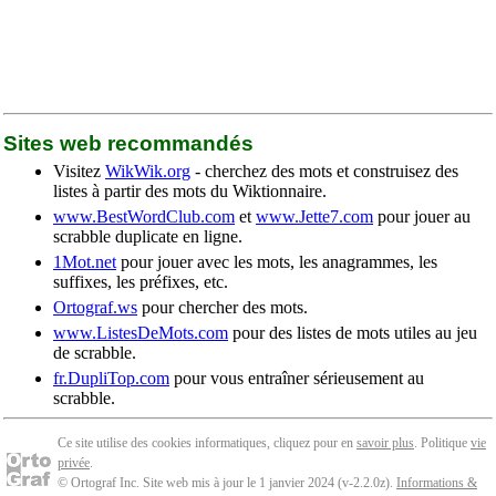
Sites web recommandés
Visitez
WikWik.org
- cherchez des mots et construisez des
listes à partir des mots du Wiktionnaire.
www.BestWordClub.com
et
www.Jette7.com
pour jouer au
scrabble duplicate en ligne.
1Mot.net
pour jouer avec les mots, les anagrammes, les
suffixes, les préfixes, etc.
Ortograf.ws
pour chercher des mots.
www.ListesDeMots.com
pour des listes de mots utiles au jeu
de scrabble.
fr.DupliTop.com
pour vous entraîner sérieusement au
scrabble.
Ce site utilise des cookies informatiques, cliquez pour en
savoir plus
. Politique
vie
privée
.
© Ortograf Inc. Site web mis à jour le 1 janvier 2024 (v-2.2.0
z
).
Informations &