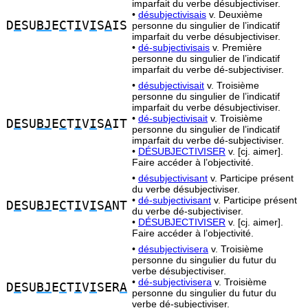
imparfait du verbe désubjectiviser.
•
désubjectivisais
v. Deuxième
D
E
SU
BJ
E
C
T
I
V
I
S
A
IS
personne du singulier de l’indicatif
imparfait du verbe désubjectiviser.
•
dé-subjectivisais
v. Première
personne du singulier de l’indicatif
imparfait du verbe dé-subjectiviser.
•
désubjectivisait
v. Troisième
personne du singulier de l’indicatif
imparfait du verbe désubjectiviser.
•
dé-subjectivisait
v. Troisième
D
E
SU
BJ
E
C
T
I
V
I
S
A
IT
personne du singulier de l’indicatif
imparfait du verbe dé-subjectiviser.
•
DÉSUBJECTIVISER
v. [cj. aimer].
Faire accéder à l’objectivité.
•
désubjectivisant
v. Participe présent
du verbe désubjectiviser.
•
dé-subjectivisant
v. Participe présent
D
E
SU
BJ
E
C
T
I
V
I
S
A
NT
du verbe dé-subjectiviser.
•
DÉSUBJECTIVISER
v. [cj. aimer].
Faire accéder à l’objectivité.
•
désubjectivisera
v. Troisième
personne du singulier du futur du
verbe désubjectiviser.
•
dé-subjectivisera
v. Troisième
D
E
SU
BJ
E
C
T
I
V
I
SER
A
personne du singulier du futur du
verbe dé-subjectiviser.