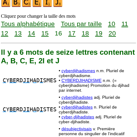
Cliquez pour changer la taille des mots
Tous alphabétique
Tous par taille
10
11
12
13
14
15
16
17
18
19
20
Il y a 6 mots de seize lettres contenant
A, B, C, E, 2I et J
•
cyberdjihadismes
n.m. Pluriel de
cyberdjihadisme.
C
Y
BE
RD
JI
H
A
D
I
SMES
•
CYBERDJIHADISME
n.m. (=
cyberjihadisme) Promotion du djihad
par internet.
•
cyberdjihadistes
adj. Pluriel de
cyberdjihadiste.
•
cyberdjihadistes
n. Pluriel de
C
Y
BE
RD
JI
H
A
D
I
STES
cyberdjihadiste.
•
cyber-djihadistes
adj. Pluriel de
cyber-djihadiste.
•
désubjectivisais
v. Première
personne du singulier de l’indicatif