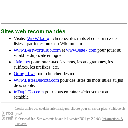
Sites web recommandés
Visitez
WikWik.org
- cherchez des mots et construisez des
listes à partir des mots du Wiktionnaire.
www.BestWordClub.com
et
www.Jette7.com
pour jouer au
scrabble duplicate en ligne.
1Mot.net
pour jouer avec les mots, les anagrammes, les
suffixes, les préfixes, etc.
Ortograf.ws
pour chercher des mots.
www.ListesDeMots.com
pour des listes de mots utiles au jeu
de scrabble.
fr.DupliTop.com
pour vous entraîner sérieusement au
scrabble.
Ce site utilise des cookies informatiques, cliquez pour en
savoir plus
. Politique
vie
privée
.
© Ortograf Inc. Site web mis à jour le 1 janvier 2024 (v-2.2.0
z
).
Informations &
Contacts
.