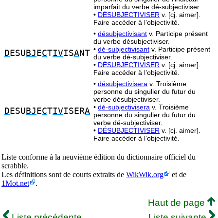
imparfait du verbe dé-subjectiviser.
•
DÉSUBJECTIVISER
v. [cj. aimer].
Faire accéder à l’objectivité.
•
désubjectivisant
v. Participe présent
du verbe désubjectiviser.
•
dé-subjectivisant
v. Participe présent
D
ESU
BJ
E
C
T
IV
IS
A
NT
du verbe dé-subjectiviser.
•
DÉSUBJECTIVISER
v. [cj. aimer].
Faire accéder à l’objectivité.
•
désubjectivisera
v. Troisième
personne du singulier du futur du
verbe désubjectiviser.
•
dé-subjectivisera
v. Troisième
D
ESU
BJ
E
C
T
IV
ISER
A
personne du singulier du futur du
verbe dé-subjectiviser.
•
DÉSUBJECTIVISER
v. [cj. aimer].
Faire accéder à l’objectivité.
Liste conforme à la neuvième édition du dictionnaire officiel du
scrabble.
Les définitions sont de courts extraits de
WikWik.org
et de
1Mot.net
.
Haut de page
Liste précédente
Liste suivante