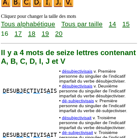
Cliquez pour changer la taille des mots
Tous alphabétique
Tous par taille
14
15
16
17
18
19
20
Il y a 4 mots de seize lettres contenant
A, B, C, D, I, J et V
•
désubjectivisais
v. Première
personne du singulier de l’indicatif
imparfait du verbe désubjectiviser.
•
désubjectivisais
v. Deuxième
D
ESU
BJ
E
C
T
IV
IS
A
IS
personne du singulier de l’indicatif
imparfait du verbe désubjectiviser.
•
dé-subjectivisais
v. Première
personne du singulier de l’indicatif
imparfait du verbe dé-subjectiviser.
•
désubjectivisait
v. Troisième
personne du singulier de l’indicatif
imparfait du verbe désubjectiviser.
•
dé-subjectivisait
v. Troisième
D
ESU
BJ
E
C
T
IV
IS
A
IT
personne du singulier de l’indicatif