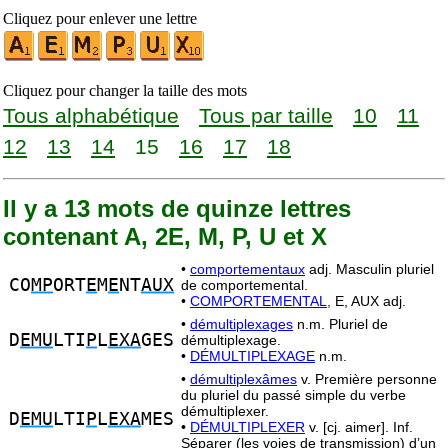
Cliquez pour enlever une lettre
Cliquez pour changer la taille des mots
Tous alphabétique
Tous par taille
10
11
12
13
14
15
16
17
18
Il y a 13 mots de quinze lettres
contenant A, 2E, M, P, U et X
•
comportementaux
adj. Masculin pluriel
CO
MP
ORT
E
M
E
NT
AUX
de comportemental.
•
COMPORTEMENTAL,
E, AUX adj.
•
démultiplexages
n.m. Pluriel de
D
EMU
LTI
P
L
EXA
GES
démultiplexage.
•
DÉMULTIPLEXAGE
n.m.
•
démultiplexâmes
v. Première personne
du pluriel du passé simple du verbe
démultiplexer.
D
EMU
LTI
P
L
EXA
MES
•
DÉMULTIPLEXER
v. [cj. aimer]. Inf.
Séparer (les voies de transmission) d’un