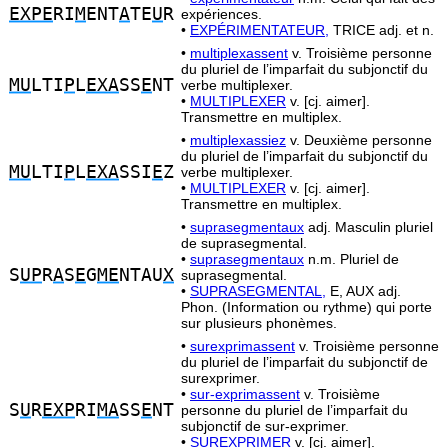
EXPE
RI
M
ENT
A
TE
U
R
expériences.
•
EXPÉRIMENTATEUR,
TRICE adj. et n.
•
multiplexassent
v. Troisième personne
du pluriel de l’imparfait du subjonctif du
MU
LTI
P
L
EXA
SS
E
NT
verbe multiplexer.
•
MULTIPLEXER
v. [cj. aimer].
Transmettre en multiplex.
•
multiplexassiez
v. Deuxième personne
du pluriel de l’imparfait du subjonctif du
MU
LTI
P
L
EXA
SSI
E
Z
verbe multiplexer.
•
MULTIPLEXER
v. [cj. aimer].
Transmettre en multiplex.
•
suprasegmentaux
adj. Masculin pluriel
de suprasegmental.
•
suprasegmentaux
n.m. Pluriel de
S
UP
R
A
S
E
G
ME
NTAU
X
suprasegmental.
•
SUPRASEGMENTAL,
E, AUX adj.
Phon. (Information ou rythme) qui porte
sur plusieurs phonèmes.
•
surexprimassent
v. Troisième personne
du pluriel de l’imparfait du subjonctif de
surexprimer.
•
sur-exprimassent
v. Troisième
S
U
R
EXP
RI
MA
SS
E
NT
personne du pluriel de l’imparfait du
subjonctif de sur-exprimer.
•
SUREXPRIMER
v. [cj. aimer].