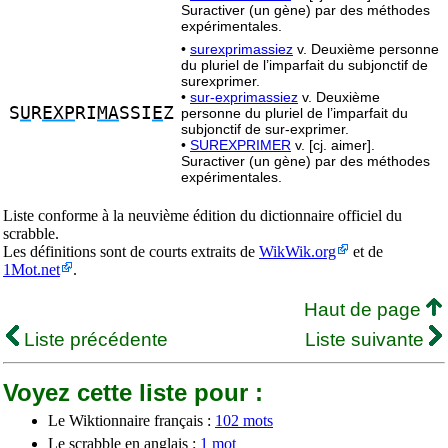
Suractiver (un gène) par des méthodes
expérimentales.
•
surexprimassiez
v. Deuxième personne
du pluriel de l’imparfait du subjonctif de
surexprimer.
•
sur-exprimassiez
v. Deuxième
S
U
R
EXP
RI
MA
SSI
E
Z
personne du pluriel de l’imparfait du
subjonctif de sur-exprimer.
•
SUREXPRIMER
v. [cj. aimer].
Suractiver (un gène) par des méthodes
expérimentales.
Liste conforme à la neuvième édition du dictionnaire officiel du
scrabble.
Les définitions sont de courts extraits de
WikWik.org
et de
1Mot.net
.
Haut de page
Liste précédente
Liste suivante
Voyez cette liste pour :
Le Wiktionnaire français :
102 mots
Le scrabble en anglais :
1 mot