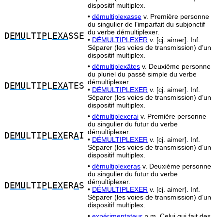
dispositif multiplex.
•
démultiplexasse
v. Première personne
du singulier de l’imparfait du subjonctif
du verbe démultiplexer.
D
EMU
LTI
P
L
EXA
SSE
•
DÉMULTIPLEXER
v. [cj. aimer]. Inf.
Séparer (les voies de transmission) d’un
dispositif multiplex.
•
démultiplexâtes
v. Deuxième personne
du pluriel du passé simple du verbe
démultiplexer.
D
EMU
LTI
P
L
EXA
TES
•
DÉMULTIPLEXER
v. [cj. aimer]. Inf.
Séparer (les voies de transmission) d’un
dispositif multiplex.
•
démultiplexerai
v. Première personne
du singulier du futur du verbe
démultiplexer.
D
EMU
LTI
P
L
EX
ER
A
I
•
DÉMULTIPLEXER
v. [cj. aimer]. Inf.
Séparer (les voies de transmission) d’un
dispositif multiplex.
•
démultiplexeras
v. Deuxième personne
du singulier du futur du verbe
démultiplexer.
D
EMU
LTI
P
L
EX
ER
A
S
•
DÉMULTIPLEXER
v. [cj. aimer]. Inf.
Séparer (les voies de transmission) d’un
dispositif multiplex.
•
expérimentateur
n.m. Celui qui fait des