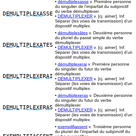
•
démultiplexasse
v. Première personne
du singulier de l’imparfait du subjonctif
du verbe démultiplexer.
D
EM
U
L
TI
P
L
EXA
SSE
•
DÉMULTIPLEXER
v. [cj. aimer]. Inf.
Séparer (les voies de transmission) d’un
dispositif multiplex.
•
démultiplexâtes
v. Deuxième personne
du pluriel du passé simple du verbe
démultiplexer.
D
EM
U
L
TI
P
L
EXA
TES
•
DÉMULTIPLEXER
v. [cj. aimer]. Inf.
Séparer (les voies de transmission) d’un
dispositif multiplex.
•
démultiplexerai
v. Première personne
du singulier du futur du verbe
démultiplexer.
D
EM
U
L
TI
P
L
EX
ER
A
I
•
DÉMULTIPLEXER
v. [cj. aimer]. Inf.
Séparer (les voies de transmission) d’un
dispositif multiplex.
•
démultiplexeras
v. Deuxième personne
du singulier du futur du verbe
démultiplexer.
D
EM
U
L
TI
P
L
EX
ER
A
S
•
DÉMULTIPLEXER
v. [cj. aimer]. Inf.
Séparer (les voies de transmission) d’un
dispositif multiplex.
•
exemplifiassent
v. Troisième personne
du pluriel de l’imparfait du subjonctif du