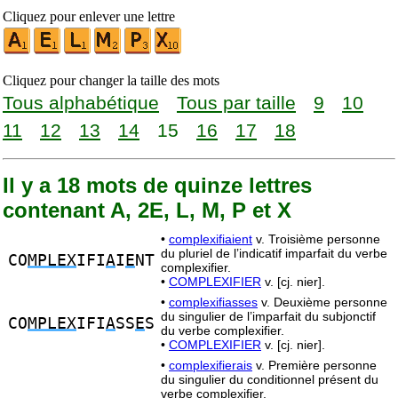
Cliquez pour enlever une lettre
Cliquez pour changer la taille des mots
Tous alphabétique
Tous par taille
9
10
11
12
13
14
15
16
17
18
Il y a 18 mots de quinze lettres
contenant A, 2E, L, M, P et X
•
complexifiaient
v. Troisième personne
du pluriel de l’indicatif imparfait du verbe
CO
MPLEX
IFI
A
I
E
NT
complexifier.
•
COMPLEXIFIER
v. [cj. nier].
•
complexifiasses
v. Deuxième personne
du singulier de l’imparfait du subjonctif
CO
MPLEX
IFI
A
SS
E
S
du verbe complexifier.
•
COMPLEXIFIER
v. [cj. nier].
•
complexifierais
v. Première personne
du singulier du conditionnel présent du
verbe complexifier.