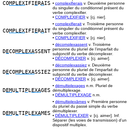
CO
MPLEX
IFI
E
R
A
IS
•
complexifierais
v. Deuxième personne
du singulier du conditionnel présent du
verbe complexifier.
•
COMPLEXIFIER
v. [cj. nier].
•
complexifierait
v. Troisième personne
du singulier du conditionnel présent du
CO
MPLEX
IFI
E
R
A
IT
verbe complexifier.
•
COMPLEXIFIER
v. [cj. nier].
•
décomplexassent
v. Troisième
personne du pluriel de l’imparfait du
D
E
CO
MPLEXA
SSENT
subjonctif du verbe décomplexer.
•
DÉCOMPLEXER
v. [cj. aimer].
•
décomplexassiez
v. Deuxième
personne du pluriel de l’imparfait du
D
E
CO
MPLEXA
SSIEZ
subjonctif du verbe décomplexer.
•
DÉCOMPLEXER
v. [cj. aimer].
•
démultiplexages
n.m. Pluriel de
D
EM
U
L
TI
P
L
EXA
GES
démultiplexage.
•
DÉMULTIPLEXAGE
n.m.
•
démultiplexâmes
v. Première personne
du pluriel du passé simple du verbe
démultiplexer.
D
EM
U
L
TI
P
L
EXA
MES
•
DÉMULTIPLEXER
v. [cj. aimer]. Inf.
Séparer (les voies de transmission) d’un
dispositif multiplex.