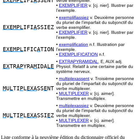
EXEMPL
IFI
A
SSENT
verbe exemplifier.
•
EXEMPLIFIER
v. [cj. nier]. Illustrer par
l’exemple.
•
exemplifiassiez
v. Deuxième personne
du pluriel de l’imparfait du subjonctif du
EXEMPL
IFI
A
SSIEZ
verbe exemplifier.
•
EXEMPLIFIER
v. [cj. nier]. Illustrer par
l’exemple.
•
exemplification
n.f. Illustration par
EXEMPL
IFIC
A
TION
l’exemple.
•
EXEMPLIFICATION
n.f.
•
EXTRAPYRAMIDAL,
E, AUX adj.
EX
TR
AP
YRA
M
IDA
LE
Physiol. Relatif à une certaine partie du
système nerveux.
•
multiplexassent
v. Troisième personne
du pluriel de l’imparfait du subjonctif du
M
U
L
TI
P
L
EXA
SS
E
NT
verbe multiplexer.
•
MULTIPLEXER
v. [cj. aimer].
Transmettre en multiplex.
•
multiplexassiez
v. Deuxième personne
du pluriel de l’imparfait du subjonctif du
M
U
L
TI
P
L
EXA
SSI
E
Z
verbe multiplexer.
•
MULTIPLEXER
v. [cj. aimer].
Transmettre en multiplex.
Liste conforme à la neuvième édition du dictionnaire officiel du