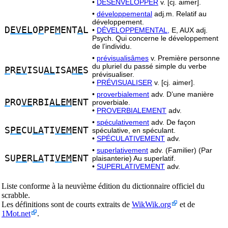
•
DÉSENVELOPPER
v. [cj. aimer].
•
développemental
adj.m. Relatif au
développement.
D
EVEL
O
P
PE
M
ENT
A
L
•
DÉVELOPPEMENTAL,
E, AUX adj.
Psych. Qui concerne le développement
de l’individu.
•
prévisualisâmes
v. Première personne
du pluriel du passé simple du verbe
P
R
EV
ISU
AL
ISA
ME
S
prévisualiser.
•
PRÉVISUALISER
v. [cj. aimer].
•
proverbialement
adv. D’une manière
P
RO
VE
RBI
ALEM
ENT
proverbiale.
•
PROVERBIALEMENT
adv.
•
spéculativement
adv. De façon
S
PE
CU
LA
TI
VEM
ENT
spéculative, en spéculant.
•
SPÉCULATIVEMENT
adv.
•
superlativement
adv. (Familier) (Par
SU
PE
R
LA
TI
VEM
ENT
plaisanterie) Au superlatif.
•
SUPERLATIVEMENT
adv.
Liste conforme à la neuvième édition du dictionnaire officiel du
scrabble.
Les définitions sont de courts extraits de
WikWik.org
et de
1Mot.net
.