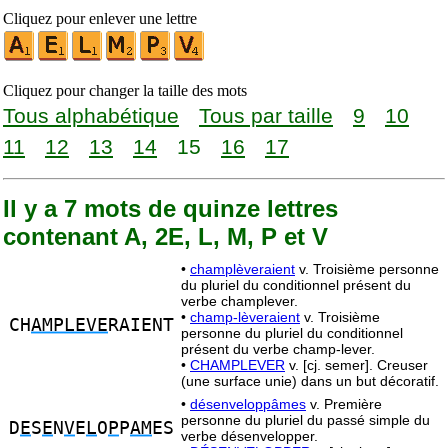
Cliquez pour enlever une lettre
Cliquez pour changer la taille des mots
Tous alphabétique
Tous par taille
9
10
11
12
13
14
15
16
17
Il y a 7 mots de quinze lettres
contenant A, 2E, L, M, P et V
•
champlèveraient
v. Troisième personne
du pluriel du conditionnel présent du
verbe champlever.
•
champ-lèveraient
v. Troisième
CH
AMPLEVE
RAIENT
personne du pluriel du conditionnel
présent du verbe champ-lever.
•
CHAMPLEVER
v. [cj. semer]. Creuser
(une surface unie) dans un but décoratif.
•
désenveloppâmes
v. Première
personne du pluriel du passé simple du
D
E
S
E
N
V
E
L
O
P
P
AM
ES
verbe désenvelopper.