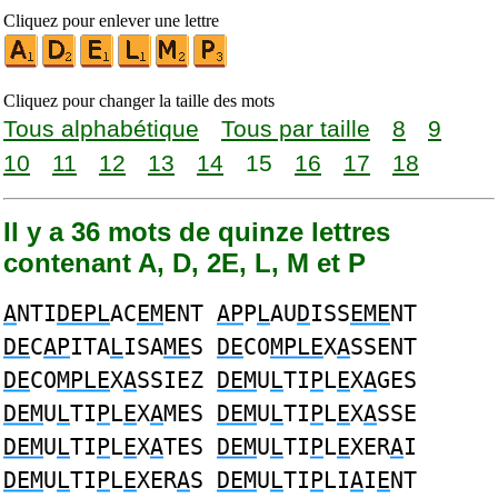
Cliquez pour enlever une lettre
Cliquez pour changer la taille des mots
Tous alphabétique
Tous par taille
8
9
10
11
12
13
14
15
16
17
18
Il y a 36 mots de quinze lettres
contenant A, D, 2E, L, M et P
A
NTI
DEPL
AC
EM
ENT
AP
P
L
AU
D
ISS
EME
NT
DE
C
AP
ITA
L
ISA
ME
S
DE
CO
MPLE
X
A
SSENT
DE
CO
MPLE
X
A
SSIEZ
DEM
U
L
TI
P
L
E
X
A
GES
DEM
U
L
TI
P
L
E
X
A
MES
DEM
U
L
TI
P
L
E
X
A
SSE
DEM
U
L
TI
P
L
E
X
A
TES
DEM
U
L
TI
P
L
E
XER
A
I
DEM
U
L
TI
P
L
E
XER
A
S
DEM
U
L
TI
P
LI
A
I
E
NT