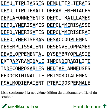
DEM
U
L
TI
P
LI
A
SS
E
S
DEM
U
L
TI
P
LI
E
R
A
IS
DEM
U
L
TI
P
LI
E
R
A
IT
DEPA
RT
EM
ENTA
L
ES
DEPLA
FONN
EM
ENTS
DEP
OITR
A
I
L
LA
ME
S
DEP
O
L
Y
ME
RIS
A
MES
DEP
O
L
Y
ME
RIS
A
SSE
DEP
O
L
Y
ME
RIS
A
TES
DEP
O
L
Y
ME
RISER
A
I
DEP
O
L
Y
ME
RISER
A
S
DE
S
A
CCOU
PLEM
ENT
DE
S
EMPL
ISS
A
IENT
DE
S
E
NVE
L
O
P
P
AM
ES
DE
V
EL
O
P
PE
M
ENT
A
L
D
YS
EM
BRYO
PLA
SI
E
E
XTR
AP
YRA
M
I
D
A
LE
I
MP
ON
DE
R
A
BI
L
IT
E
IN
DE
CO
MP
OS
A
B
LE
S
MED
I
APL
ANN
E
USES
PED
OCRI
M
IN
AL
IT
E
P
RI
M
OR
D
I
ALE
M
E
NT
P
S
ALM
O
D
I
E
RAI
E
NT
P
T
E
RI
D
OSP
E
R
MAL
E
Liste conforme à la neuvième édition du dictionnaire officiel du
scrabble.
Haut de page
Modifier la liste