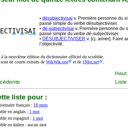
•
désubjectivisai
v. Première personne du si
passé simple du verbe désubjectiviser.
•
dé-subjectivisai
v. Première personne du s
ECT
I
V
I
S
AI
passé simple du verbe dé-subjectiviser.
•
DÉSUBJECTIVISER
v. [cj. aimer]. Faire 
l’objectivité.
à la neuvième édition du dictionnaire officiel du scrabble.
 sont de courts extraits de
WikWik.org
et de
1Mot.net
.
Haut
écédente
Liste
tte liste pour :
ionnaire français :
18 mots
bble en anglais :
1 mot
bble en espagnol :
1 mot
ble en italien : aucun mot