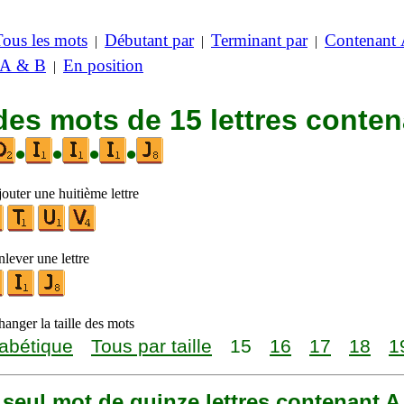
Tous les mots
Débutant par
Terminant par
Contenant
|
|
|
 A & B
En position
|
des mots de 15 lettres conte
•
•
•
•
outer une huitième lettre
lever une lettre
anger la taille des mots
abétique
Tous par taille
15
16
17
18
1
n seul mot de quinze lettres contenant A,