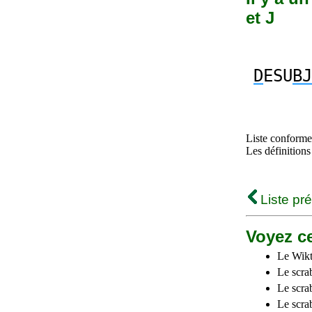
et J
D
ESU
BJ
Liste conforme 
Les définitions
Liste pr
Voyez ce
Le Wikt
Le scra
Le scra
Le scrab