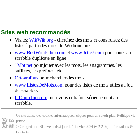
Sites web recommandés
Visitez
WikWik.org
- cherchez des mots et construisez des
listes à partir des mots du Wiktionnaire.
www.BestWordClub.com
et
www.Jette7.com
pour jouer au
scrabble duplicate en ligne.
1Mot.net
pour jouer avec les mots, les anagrammes, les
suffixes, les préfixes, etc.
Ortograf.ws
pour chercher des mots.
www.ListesDeMots.com
pour des listes de mots utiles au jeu
de scrabble.
fr.DupliTop.com
pour vous entraîner sérieusement au
scrabble.
Ce site utilise des cookies informatiques, cliquez pour en
savoir plus
. Politique
vie
privée
.
© Ortograf Inc. Site web mis à jour le 1 janvier 2024 (v-2.2.0
z
).
Informations &
Contacts
.