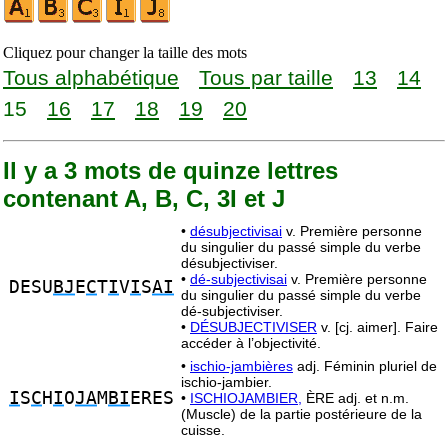
Cliquez pour changer la taille des mots
Tous alphabétique
Tous par taille
13
14
15
16
17
18
19
20
Il y a 3 mots de quinze lettres
contenant A, B, C, 3I et J
•
désubjectivisai
v. Première personne
du singulier du passé simple du verbe
désubjectiviser.
•
dé-subjectivisai
v. Première personne
DESU
BJ
E
C
T
I
V
I
S
AI
du singulier du passé simple du verbe
dé-subjectiviser.
•
DÉSUBJECTIVISER
v. [cj. aimer]. Faire
accéder à l’objectivité.
•
ischio-jambières
adj. Féminin pluriel de
ischio-jambier.
I
S
C
H
I
O
JA
M
BI
ERES
•
ISCHIOJAMBIER,
ÈRE adj. et n.m.
(Muscle) de la partie postérieure de la
cuisse.