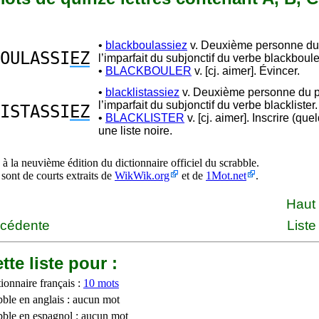
•
blackboulassiez
v. Deuxième personne du 
OULASSI
EZ
l’imparfait du subjonctif du verbe blackboule
•
BLACKBOULER
v. [cj. aimer]. Évincer.
•
blacklistassiez
v. Deuxième personne du pl
l’imparfait du subjonctif du verbe blacklister.
ISTASSI
EZ
•
BLACKLISTER
v. [cj. aimer]. Inscrire (que
une liste noire.
à la neuvième édition du dictionnaire officiel du scrabble.
 sont de courts extraits de
WikWik.org
et de
1Mot.net
.
Haut
écédente
Liste
tte liste pour :
ionnaire français :
10 mots
bble en anglais : aucun mot
bble en espagnol : aucun mot