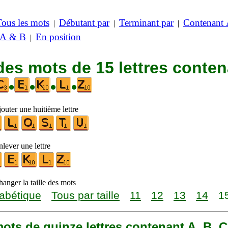
Tous les mots
Débutant par
Terminant par
Contenant
|
|
|
 A & B
En position
|
des mots de 15 lettres conte
•
•
•
•
outer une huitième lettre
lever une lettre
anger la taille des mots
abétique
Tous par taille
11
12
13
14
1
 mots de quinze lettres contenant A, B, C