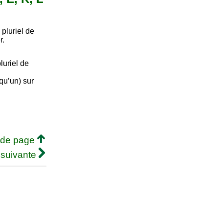
pluriel de
r.
uriel de
lqu’un) sur
 de page
 suivante