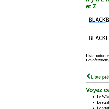
et Z
BLACK
B
BLACK
L
Liste conforme 
Les définitions
Liste pr
Voyez ce
Le Wikt
Le scra
Le scra