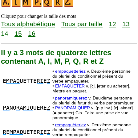
Cliquez pour changer la taille des mots
Tous alphabétique
Tous par taille
12
13
14
15
16
Il y a 3 mots de quatorze lettres
contenant A, I, M, P, Q, R et Z
•
empaquetteriez
v. Deuxième personne
du pluriel du conditionnel présent du
E
MPAQ
UETTE
RI
E
Z
verbe empaqueter.
•
EMPAQUETER
v. [cj. jeter ou acheter].
Mettre en paquet.
•
panoramiquerez
v. Deuxième personne
du pluriel du futur du verbe panoramiquer.
PA
NO
R
A
MIQ
UERE
Z
•
PANORAMIQUER
v. (p.p.inv.) [cj. aimer].
(= panoter) Cin. Faire une prise de vue
panoramique.
•
rempaquèteriez
v. Deuxième personne
du pluriel du conditionnel présent du
R
E
MPAQ
UETER
I
E
Z
verbe rempaqueter.