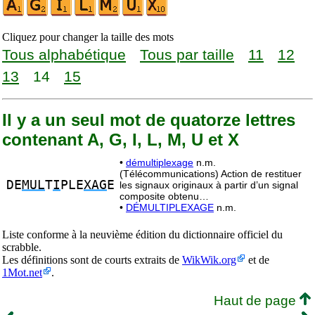
Cliquez pour changer la taille des mots
Tous alphabétique
Tous par taille
11
12
13
14
15
Il y a un seul mot de quatorze lettres
contenant A, G, I, L, M, U et X
•
démultiplexage
n.m.
(Télécommunications) Action de restituer
DE
MUL
T
I
PLE
XAG
E
les signaux originaux à partir d’un signal
composite obtenu…
•
DÉMULTIPLEXAGE
n.m.
Liste conforme à la neuvième édition du dictionnaire officiel du
scrabble.
Les définitions sont de courts extraits de
WikWik.org
et de
1Mot.net
.
Haut de page