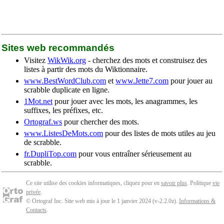
Sites web recommandés
Visitez
WikWik.org
- cherchez des mots et construisez des
listes à partir des mots du Wiktionnaire.
www.BestWordClub.com
et
www.Jette7.com
pour jouer au
scrabble duplicate en ligne.
1Mot.net
pour jouer avec les mots, les anagrammes, les
suffixes, les préfixes, etc.
Ortograf.ws
pour chercher des mots.
www.ListesDeMots.com
pour des listes de mots utiles au jeu
de scrabble.
fr.DupliTop.com
pour vous entraîner sérieusement au
scrabble.
Ce site utilise des cookies informatiques, cliquez pour en
savoir plus
. Politique
vie
privée
.
© Ortograf Inc. Site web mis à jour le 1 janvier 2024 (v-2.2.0
z
).
Informations &
Contacts
.