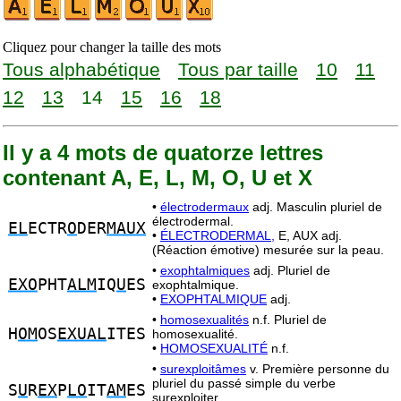
Cliquez pour changer la taille des mots
Tous alphabétique
Tous par taille
10
11
12
13
14
15
16
18
Il y a 4 mots de quatorze lettres
contenant A, E, L, M, O, U et X
•
électrodermaux
adj. Masculin pluriel de
électrodermal.
EL
ECTR
O
DER
MAUX
•
ÉLECTRODERMAL,
E, AUX adj.
(Réaction émotive) mesurée sur la peau.
•
exophtalmiques
adj. Pluriel de
EXO
PHT
ALM
IQ
U
ES
exophtalmique.
•
EXOPHTALMIQUE
adj.
•
homosexualités
n.f. Pluriel de
H
OM
OS
EXUAL
ITES
homosexualité.
•
HOMOSEXUALITÉ
n.f.
•
surexploitâmes
v. Première personne du
pluriel du passé simple du verbe
S
U
R
EX
P
LO
IT
AM
ES
surexploiter.