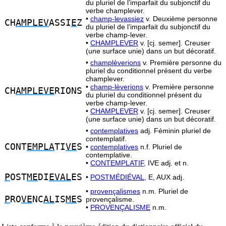
du pluriel de l’imparfait du subjonctif du
verbe champlever.
•
champ-levassiez
v. Deuxième personne
CH
AMPLEV
ASSI
E
Z
du pluriel de l’imparfait du subjonctif du
verbe champ-lever.
•
CHAMPLEVER
v. [cj. semer]. Creuser
(une surface unie) dans un but décoratif.
•
champlèverions
v. Première personne du
pluriel du conditionnel présent du verbe
champlever.
•
champ-lèverions
v. Première personne
CH
AMPLEVE
RIONS
du pluriel du conditionnel présent du
verbe champ-lever.
•
CHAMPLEVER
v. [cj. semer]. Creuser
(une surface unie) dans un but décoratif.
•
contemplatives
adj. Féminin pluriel de
contemplatif.
CONT
EMPLA
TI
VE
S
•
contemplatives
n.f. Pluriel de
contemplative.
•
CONTEMPLATIF,
IVE adj. et n.
P
OST
ME
DI
EVAL
ES
•
POSTMÉDIÉVAL,
E, AUX adj.
•
provençalismes
n.m. Pluriel de
P
RO
VE
NC
AL
IS
ME
S
provençalisme.
•
PROVENÇALISME
n.m.