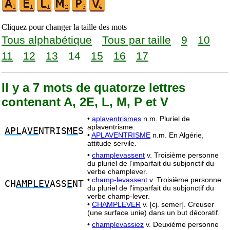
Cliquez pour changer la taille des mots
Tous alphabétique
Tous par taille
9
10
11
12
13
14
15
16
17
Il y a 7 mots de quatorze lettres
contenant A, 2E, L, M, P et V
•
aplaventrismes
n.m. Pluriel de
aplaventrisme.
APL
A
VE
NTRIS
ME
S
•
APLAVENTRISME
n.m. En Algérie,
attitude servile.
•
champlevassent
v. Troisième personne
du pluriel de l’imparfait du subjonctif du
verbe champlever.
•
champ-levassent
v. Troisième personne
CH
AMPLEV
ASS
E
NT
du pluriel de l’imparfait du subjonctif du
verbe champ-lever.
•
CHAMPLEVER
v. [cj. semer]. Creuser
(une surface unie) dans un but décoratif.
•
champlevassiez
v. Deuxième personne