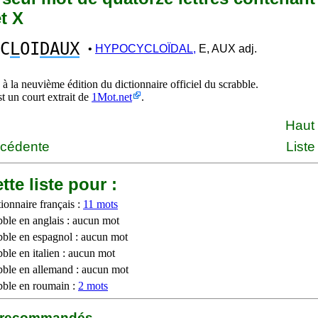
et X
C
L
OI
DAUX
•
HYPOCYCLOÏDAL,
E, AUX adj.
à la neuvième édition du dictionnaire officiel du scrabble.
st un court extrait de
1Mot.net
.
Haut
écédente
Liste
tte liste pour :
ionnaire français :
11 mots
bble en anglais : aucun mot
bble en espagnol : aucun mot
ble en italien : aucun mot
bble en allemand : aucun mot
bble en roumain :
2 mots
b recommandés