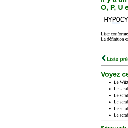
O, P, U 
HY
PO
CY
Liste conforme 
La définition e
Liste pr
Voyez ce
Le Wikt
Le scra
Le scra
Le scrab
Le scra
Le scra
Sites we