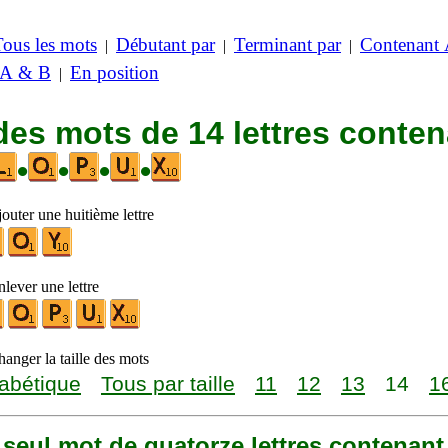
Tous les mots
Débutant par
Terminant par
Contenant
|
|
|
 A & B
En position
|
des mots de 14 lettres conte
•
•
•
•
outer une huitième lettre
lever une lettre
anger la taille des mots
abétique
Tous par taille
11
12
13
14
1
n seul mot de quatorze lettres contenant 