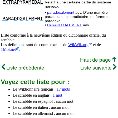
E
XT
R
AP
YRA
M
I
D
A
L
Relatif à une certaine partie du système
nerveux.
•
paradoxalement
adv. D’une manière
paradoxale, contradictoire, en forme de
PA
RA
D
O
X
A
L
E
M
EN
T
paradoxe.
•
PARADOXALEMENT
adv.
Liste conforme à la neuvième édition du dictionnaire officiel du
scrabble.
Les définitions sont de courts extraits de
WikWik.org
et de
1Mot.net
.
Haut de page
Liste précédente
Liste suivante
Voyez cette liste pour :
Le Wiktionnaire français :
17 mots
Le scrabble en anglais :
1 mot
Le scrabble en espagnol : aucun mot
Le scrabble en italien : aucun mot
Le scrabble en allemand : aucun mot