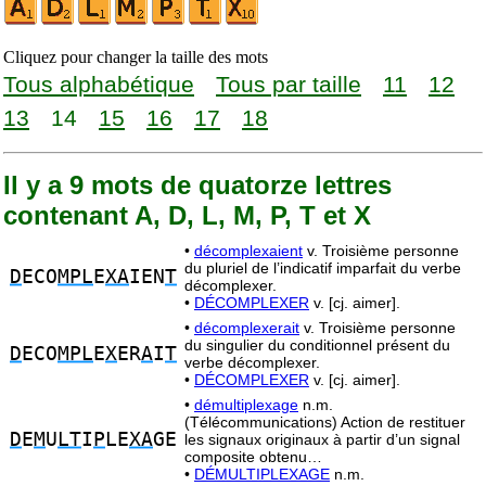
Cliquez pour changer la taille des mots
Tous alphabétique
Tous par taille
11
12
13
14
15
16
17
18
Il y a 9 mots de quatorze lettres
contenant A, D, L, M, P, T et X
•
décomplexaient
v. Troisième personne
du pluriel de l’indicatif imparfait du verbe
D
ECO
MPL
E
XA
IEN
T
décomplexer.
•
DÉCOMPLEXER
v. [cj. aimer].
•
décomplexerait
v. Troisième personne
du singulier du conditionnel présent du
D
ECO
MPL
E
X
ER
A
I
T
verbe décomplexer.
•
DÉCOMPLEXER
v. [cj. aimer].
•
démultiplexage
n.m.
(Télécommunications) Action de restituer
D
E
M
U
LT
I
P
LE
XA
GE
les signaux originaux à partir d’un signal
composite obtenu…
•
DÉMULTIPLEXAGE
n.m.