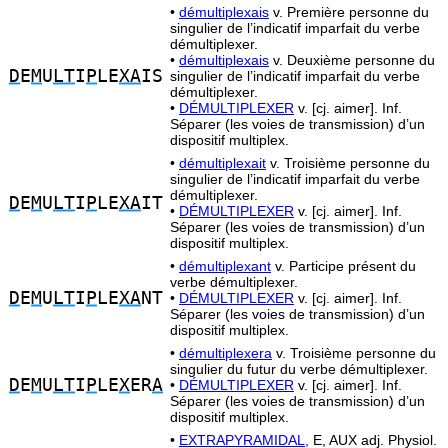
•
démultiplexais
v. Première personne du
singulier de l’indicatif imparfait du verbe
démultiplexer.
•
démultiplexais
v. Deuxième personne du
D
E
M
U
LT
I
P
LE
XA
IS
singulier de l’indicatif imparfait du verbe
démultiplexer.
•
DÉMULTIPLEXER
v. [cj. aimer]. Inf.
Séparer (les voies de transmission) d’un
dispositif multiplex.
•
démultiplexait
v. Troisième personne du
singulier de l’indicatif imparfait du verbe
démultiplexer.
D
E
M
U
LT
I
P
LE
XA
IT
•
DÉMULTIPLEXER
v. [cj. aimer]. Inf.
Séparer (les voies de transmission) d’un
dispositif multiplex.
•
démultiplexant
v. Participe présent du
verbe démultiplexer.
D
E
M
U
LT
I
P
LE
XA
NT
•
DÉMULTIPLEXER
v. [cj. aimer]. Inf.
Séparer (les voies de transmission) d’un
dispositif multiplex.
•
démultiplexera
v. Troisième personne du
singulier du futur du verbe démultiplexer.
D
E
M
U
LT
I
P
LE
X
ER
A
•
DÉMULTIPLEXER
v. [cj. aimer]. Inf.
Séparer (les voies de transmission) d’un
dispositif multiplex.
•
EXTRAPYRAMIDAL,
E, AUX adj. Physiol.