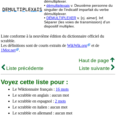
démultiplexer.
•
démultiplexais
v. Deuxième personne du
D
E
M
U
L
TI
P
LE
XA
I
S
singulier de l’indicatif imparfait du verbe
démultiplexer.
•
DÉMULTIPLEXER
v. [cj. aimer]. Inf.
Séparer (les voies de transmission) d’un
dispositif multiplex.
Liste conforme à la neuvième édition du dictionnaire officiel du
scrabble.
Les définitions sont de courts extraits de
WikWik.org
et de
1Mot.net
.
Haut de page
Liste précédente
Liste suivante
Voyez cette liste pour :
Le Wiktionnaire français :
16 mots
Le scrabble en anglais : aucun mot
Le scrabble en espagnol :
2 mots
Le scrabble en italien : aucun mot
Le scrabble en allemand : aucun mot