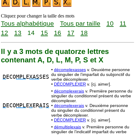
Cliquez pour changer la taille des mots
Tous alphabétique
Tous par taille
10
11
12
13
14
15
16
17
18
Il y a 3 mots de quatorze lettres
contenant A, D, L, M, P, S et X
•
décomplexasses
v. Deuxième personne
du singulier de l’imparfait du subjonctif du
D
ECO
MPL
E
XAS
SES
verbe décomplexer.
•
DÉCOMPLEXER
v. [cj. aimer].
•
décomplexerais
v. Première personne du
singulier du conditionnel présent du verbe
décomplexer.
D
ECO
MPL
E
X
ER
A
I
S
•
décomplexerais
v. Deuxième personne
du singulier du conditionnel présent du
verbe décomplexer.
•
DÉCOMPLEXER
v. [cj. aimer].
•
démultiplexais
v. Première personne du
singulier de l’indicatif imparfait du verbe