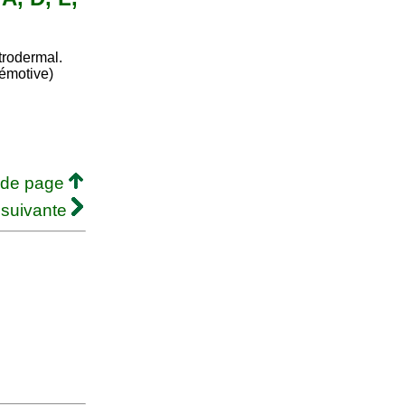
trodermal.
émotive)
 de page
 suivante