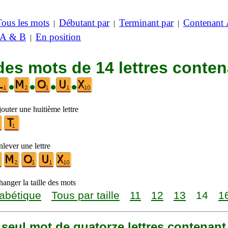
Tous les mots
Débutant par
Terminant par
Contenant
|
|
|
 A & B
En position
|
des mots de 14 lettres conte
•
•
•
•
outer une huitième lettre
lever une lettre
anger la taille des mots
abétique
Tous par taille
11
12
13
14
1
n seul mot de quatorze lettres contenant 