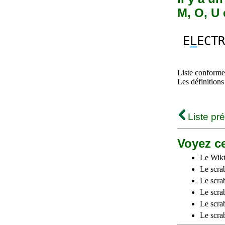
M, O, U 
E
L
ECTR
Liste conforme 
Les définitions
Liste pr
Voyez ce
Le Wikt
Le scra
Le scra
Le scrab
Le scra
Le scra