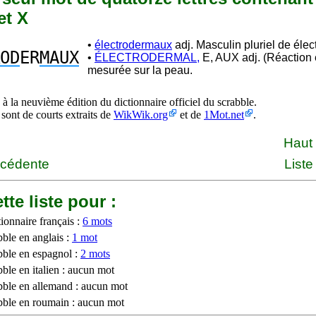
et X
•
électrodermaux
adj. Masculin pluriel de élec
OD
ER
MAUX
•
ÉLECTRODERMAL,
E, AUX adj. (Réaction 
mesurée sur la peau.
à la neuvième édition du dictionnaire officiel du scrabble.
 sont de courts extraits de
WikWik.org
et de
1Mot.net
.
Haut
écédente
Liste
tte liste pour :
ionnaire français :
6 mots
bble en anglais :
1 mot
bble en espagnol :
2 mots
ble en italien : aucun mot
bble en allemand : aucun mot
bble en roumain : aucun mot