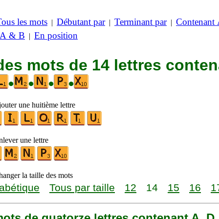
Tous les mots
Débutant par
Terminant par
Contenant
|
|
|
 A & B
En position
|
des mots de 14 lettres conte
•
•
•
•
outer une huitième lettre
lever une lettre
anger la taille des mots
abétique
Tous par taille
12
14
15
16
1
 mots de quatorze lettres contenant A, D,