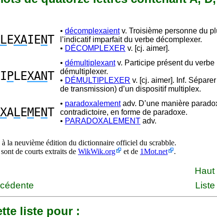
•
décomplexaient
v. Troisième personne du pl
L
E
XA
IE
N
T
l’indicatif imparfait du verbe décomplexer.
•
DÉCOMPLEXER
v. [cj. aimer].
•
démultiplexant
v. Participe présent du verbe
démultiplexer.
I
P
LE
XAN
T
•
DÉMULTIPLEXER
v. [cj. aimer]. Inf. Séparer
de transmission) d’un dispositif multiplex.
•
paradoxalement
adv. D’une manière parado
X
A
L
E
M
E
N
T
contradictoire, en forme de paradoxe.
•
PARADOXALEMENT
adv.
à la neuvième édition du dictionnaire officiel du scrabble.
 sont de courts extraits de
WikWik.org
et de
1Mot.net
.
Haut
écédente
Liste
tte liste pour :