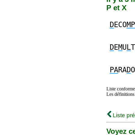
P et X
D
ECO
MP
D
E
M
U
L
T
PA
RA
D
O
Liste conforme 
Les définitions
Liste pr
Voyez ce