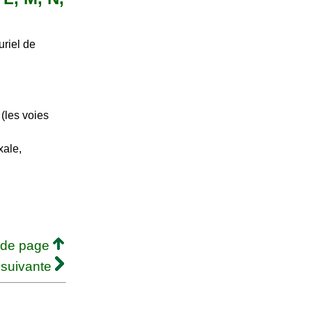
uriel de
 (les voies
xale,
 de page
 suivante