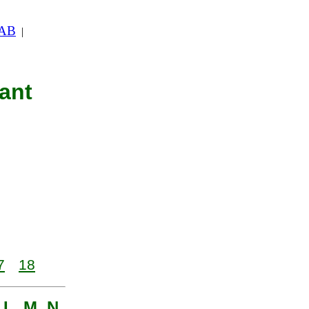
 AB
|
nant
7
18
 L, M, N,