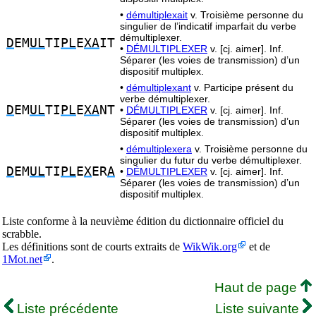
•
démultiplexait
v. Troisième personne du
singulier de l’indicatif imparfait du verbe
démultiplexer.
D
EM
UL
TI
PL
E
XA
IT
•
DÉMULTIPLEXER
v. [cj. aimer]. Inf.
Séparer (les voies de transmission) d’un
dispositif multiplex.
•
démultiplexant
v. Participe présent du
verbe démultiplexer.
D
EM
UL
TI
PL
E
XA
NT
•
DÉMULTIPLEXER
v. [cj. aimer]. Inf.
Séparer (les voies de transmission) d’un
dispositif multiplex.
•
démultiplexera
v. Troisième personne du
singulier du futur du verbe démultiplexer.
D
EM
UL
TI
PL
E
X
ER
A
•
DÉMULTIPLEXER
v. [cj. aimer]. Inf.
Séparer (les voies de transmission) d’un
dispositif multiplex.
Liste conforme à la neuvième édition du dictionnaire officiel du
scrabble.
Les définitions sont de courts extraits de
WikWik.org
et de
1Mot.net
.
Haut de page
Liste précédente
Liste suivante