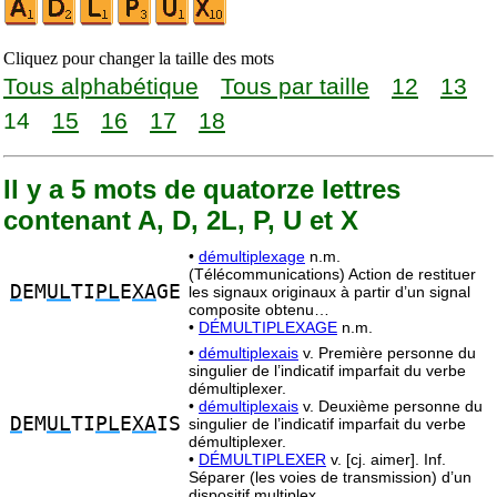
Cliquez pour changer la taille des mots
Tous alphabétique
Tous par taille
12
13
14
15
16
17
18
Il y a 5 mots de quatorze lettres
contenant A, D, 2L, P, U et X
•
démultiplexage
n.m.
(Télécommunications) Action de restituer
D
EM
UL
TI
PL
E
XA
GE
les signaux originaux à partir d’un signal
composite obtenu…
•
DÉMULTIPLEXAGE
n.m.
•
démultiplexais
v. Première personne du
singulier de l’indicatif imparfait du verbe
démultiplexer.
•
démultiplexais
v. Deuxième personne du
D
EM
UL
TI
PL
E
XA
IS
singulier de l’indicatif imparfait du verbe
démultiplexer.
•
DÉMULTIPLEXER
v. [cj. aimer]. Inf.
Séparer (les voies de transmission) d’un
dispositif multiplex.