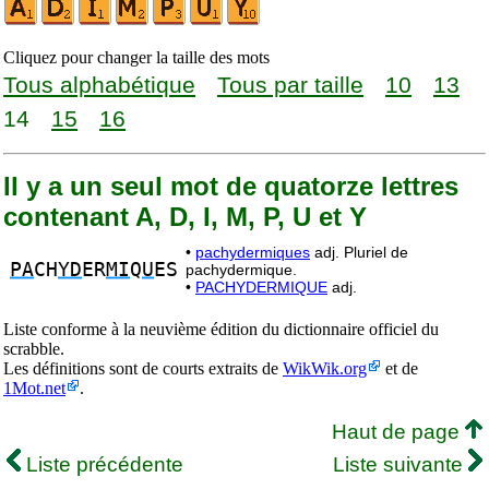
Cliquez pour changer la taille des mots
Tous alphabétique
Tous par taille
10
13
14
15
16
Il y a un seul mot de quatorze lettres
contenant A, D, I, M, P, U et Y
•
pachydermiques
adj. Pluriel de
PA
CH
YD
ER
MI
Q
U
ES
pachydermique.
•
PACHYDERMIQUE
adj.
Liste conforme à la neuvième édition du dictionnaire officiel du
scrabble.
Les définitions sont de courts extraits de
WikWik.org
et de
1Mot.net
.
Haut de page
Liste précédente
Liste suivante