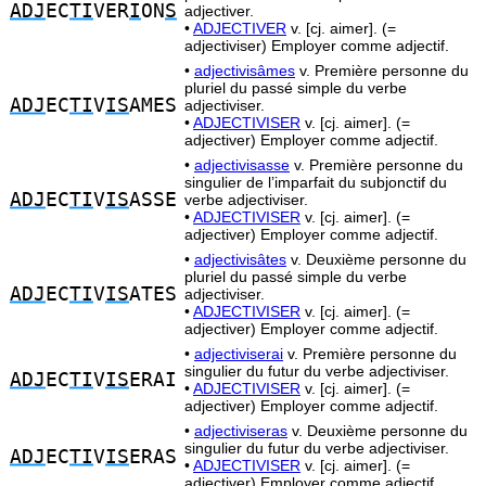
ADJ
EC
TI
VER
I
ON
S
adjectiver.
•
ADJECTIVER
v. [cj. aimer]. (=
adjectiviser) Employer comme adjectif.
•
adjectivisâmes
v. Première personne du
pluriel du passé simple du verbe
ADJ
EC
TI
V
IS
AMES
adjectiviser.
•
ADJECTIVISER
v. [cj. aimer]. (=
adjectiver) Employer comme adjectif.
•
adjectivisasse
v. Première personne du
singulier de l’imparfait du subjonctif du
ADJ
EC
TI
V
IS
ASSE
verbe adjectiviser.
•
ADJECTIVISER
v. [cj. aimer]. (=
adjectiver) Employer comme adjectif.
•
adjectivisâtes
v. Deuxième personne du
pluriel du passé simple du verbe
ADJ
EC
TI
V
IS
ATES
adjectiviser.
•
ADJECTIVISER
v. [cj. aimer]. (=
adjectiver) Employer comme adjectif.
•
adjectiviserai
v. Première personne du
singulier du futur du verbe adjectiviser.
ADJ
EC
TI
V
IS
ERAI
•
ADJECTIVISER
v. [cj. aimer]. (=
adjectiver) Employer comme adjectif.
•
adjectiviseras
v. Deuxième personne du
singulier du futur du verbe adjectiviser.
ADJ
EC
TI
V
IS
ERAS
•
ADJECTIVISER
v. [cj. aimer]. (=
adjectiver) Employer comme adjectif.