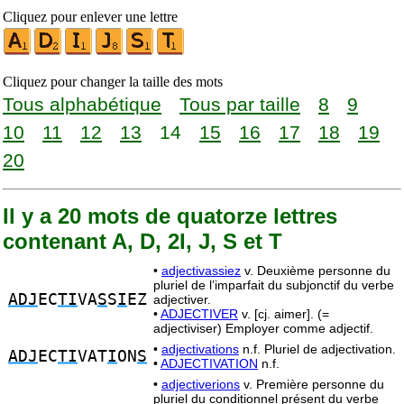
Cliquez pour enlever une lettre
Cliquez pour changer la taille des mots
Tous alphabétique
Tous par taille
8
9
10
11
12
13
14
15
16
17
18
19
20
Il y a 20 mots de quatorze lettres
contenant A, D, 2I, J, S et T
•
adjectivassiez
v. Deuxième personne du
pluriel de l’imparfait du subjonctif du verbe
ADJ
EC
TI
VA
S
S
I
EZ
adjectiver.
•
ADJECTIVER
v. [cj. aimer]. (=
adjectiviser) Employer comme adjectif.
•
adjectivations
n.f. Pluriel de adjectivation.
ADJ
EC
TI
VAT
I
ON
S
•
ADJECTIVATION
n.f.
•
adjectiverions
v. Première personne du
pluriel du conditionnel présent du verbe