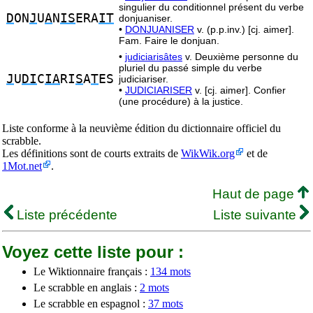
singulier du conditionnel présent du verbe
D
ON
J
U
A
N
IS
ERA
IT
donjuaniser.
•
DONJUANISER
v. (p.p.inv.) [cj. aimer].
Fam. Faire le donjuan.
•
judiciarisâtes
v. Deuxième personne du
pluriel du passé simple du verbe
J
U
DI
C
IA
RI
S
A
T
ES
judiciariser.
•
JUDICIARISER
v. [cj. aimer]. Confier
(une procédure) à la justice.
Liste conforme à la neuvième édition du dictionnaire officiel du
scrabble.
Les définitions sont de courts extraits de
WikWik.org
et de
1Mot.net
.
Haut de page
Liste précédente
Liste suivante
Voyez cette liste pour :
Le Wiktionnaire français :
134 mots
Le scrabble en anglais :
2 mots
Le scrabble en espagnol :
37 mots