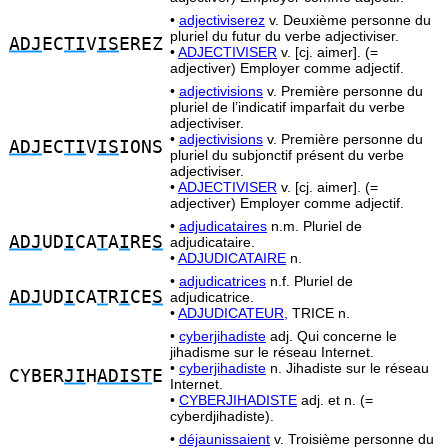
•
adjectiviserez
v. Deuxième personne du
pluriel du futur du verbe adjectiviser.
ADJ
EC
TI
V
IS
EREZ
•
ADJECTIVISER
v. [cj. aimer]. (=
adjectiver) Employer comme adjectif.
•
adjectivisions
v. Première personne du
pluriel de l’indicatif imparfait du verbe
adjectiviser.
•
adjectivisions
v. Première personne du
ADJ
EC
TI
V
IS
IONS
pluriel du subjonctif présent du verbe
adjectiviser.
•
ADJECTIVISER
v. [cj. aimer]. (=
adjectiver) Employer comme adjectif.
•
adjudicataires
n.m. Pluriel de
ADJ
UD
I
CA
T
A
I
RE
S
adjudicataire.
•
ADJUDICATAIRE
n.
•
adjudicatrices
n.f. Pluriel de
ADJ
UD
I
CA
T
R
I
CE
S
adjudicatrice.
•
ADJUDICATEUR,
TRICE n.
•
cyberjihadiste
adj. Qui concerne le
jihadisme sur le réseau Internet.
•
cyberjihadiste
n. Jihadiste sur le réseau
CYBER
JI
H
ADIST
E
Internet.
•
CYBERJIHADISTE
adj. et n. (=
cyberdjihadiste).
•
déjaunissaient
v. Troisième personne du