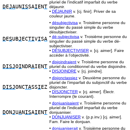
pluriel de l’indicatif imparfait du verbe
D
E
JA
UN
IS
SA
I
EN
T
déjaunir.
•
DÉJAUNIR
v. [cj. finir]. Priver de sa
couleur jaune.
•
désubjectivisa
v. Troisième personne du
singulier du passé simple du verbe
désubjectiviser.
•
dé-subjectivisa
v. Troisième personne du
D
E
S
UB
J
EC
TI
V
I
S
A
singulier du passé simple du verbe dé-
subjectiviser.
•
DÉSUBJECTIVISER
v. [cj. aimer]. Faire
accéder à l’objectivité.
•
disjoindraient
v. Troisième personne du
DISJ
O
I
NDR
A
IEN
T
pluriel du conditionnel du verbe disjoindre.
•
DISJOINDRE
v. [cj. joindre].
•
disjonctassiez
v. Deuxième personne du
pluriel de l’imparfait du subjonctif du verbe
DISJ
ONC
TA
SS
I
EZ
disjoncter.
•
DISJONCTER
v. [cj. aimer]. Électr.
Interrompre (le courant).
•
donjuanisaient
v. Troisième personne du
pluriel de l’indicatif imparfait du verbe
D
ON
J
U
A
N
IS
A
I
EN
T
donjuaniser.
•
DONJUANISER
v. (p.p.inv.) [cj. aimer].
Fam. Faire le donjuan.
•
donjuaniserait
v. Troisième personne du