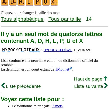
Cliquez pour changer la taille des mots
Tous alphabétique
Tous par taille
14
Il y a un seul mot de quatorze lettres
contenant A, D, H, L, P, U et X
H
Y
P
OCYC
L
OI
DAUX
•
HYPOCYCLOÏDAL,
E, AUX adj.
Liste conforme à la neuvième édition du dictionnaire officiel du
scrabble.
La définition est un court extrait de
1Mot.net
.
Haut de page
Liste précédente
Liste suivante
Voyez cette liste pour :
Le Wiktionnaire français :
3 mots