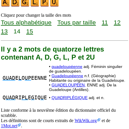
Cliquez pour changer la taille des mots
Tous alphabétique
Tous par taille
11
12
13
14
15
Il y a 2 mots de quatorze lettres
contenant A, D, G, L, P et 2U
•
guadeloupéenne
adj. Féminin singulier
de guadeloupéen.
•
Guadeloupéenne
n.f. (Géographie)
GUAD
E
L
O
UP
EENNE
Habitante ou originaire de la Guadeloupe.
•
GUADELOUPÉEN,
ENNE adj. De la
Guadeloupe (Antilles).
Q
UAD
RI
PL
E
G
IQ
U
E
•
QUADRIPLÉGIQUE
adj. et n.
Liste conforme à la neuvième édition du dictionnaire officiel du
scrabble.
Les définitions sont de courts extraits de
WikWik.org
et de
1Mot.net
.