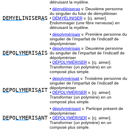
détruisant la myéline.
•
démyéliniseras
v. Deuxième personne
du singulier du futur de démyéliniser.
DEMYEL
INISER
A
S
•
DÉMYÉLINISER
v. [cj. aimer].
Endommager (une fibre nerveuse) en
détruisant la myéline.
•
dépolymérisais
v. Première personne du
singulier de l’imparfait de l’indicatif de
dépolymériser.
•
dépolymérisais
v. Deuxième personne
DE
PO
LYME
RIS
A
IS
du singulier de l’imparfait de l’indicatif de
dépolymériser.
•
DÉPOLYMÉRISER
v. [cj. aimer].
Transformer (un polymère) en un
composé plus simple.
•
dépolymérisait
v. Troisième personne du
singulier de l’imparfait de l’indicatif de
dépolymériser.
DE
PO
LYME
RIS
A
IT
•
DÉPOLYMÉRISER
v. [cj. aimer].
Transformer (un polymère) en un
composé plus simple.
•
dépolymérisant
v. Participe présent de
dépolymériser.
DE
PO
LYME
RIS
A
NT
•
DÉPOLYMÉRISER
v. [cj. aimer].
Transformer (un polymère) en un
composé plus simple.