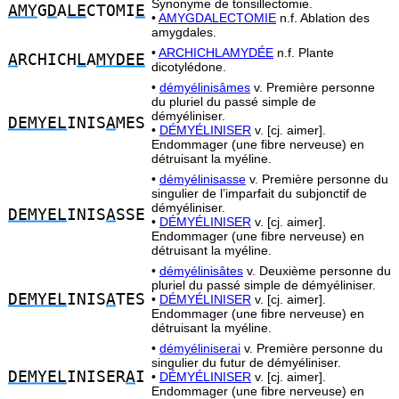
Synonyme de tonsillectomie.
AMY
G
D
A
LE
CTOMI
E
•
AMYGDALECTOMIE
n.f. Ablation des
amygdales.
•
ARCHICHLAMYDÉE
n.f. Plante
A
RCHICH
L
A
MYDEE
dicotylédone.
•
démyélinisâmes
v. Première personne
du pluriel du passé simple de
démyéliniser.
DEMYEL
INIS
A
MES
•
DÉMYÉLINISER
v. [cj. aimer].
Endommager (une fibre nerveuse) en
détruisant la myéline.
•
démyélinisasse
v. Première personne du
singulier de l’imparfait du subjonctif de
démyéliniser.
DEMYEL
INIS
A
SSE
•
DÉMYÉLINISER
v. [cj. aimer].
Endommager (une fibre nerveuse) en
détruisant la myéline.
•
démyélinisâtes
v. Deuxième personne du
pluriel du passé simple de démyéliniser.
DEMYEL
INIS
A
TES
•
DÉMYÉLINISER
v. [cj. aimer].
Endommager (une fibre nerveuse) en
détruisant la myéline.
•
démyéliniserai
v. Première personne du
singulier du futur de démyéliniser.
DEMYEL
INISER
A
I
•
DÉMYÉLINISER
v. [cj. aimer].
Endommager (une fibre nerveuse) en