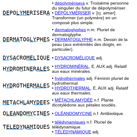
•
dépolymérisera
v. Troisième personne
du singulier du futur de dépolymériser.
DE
PO
LYME
RISER
A
•
DÉPOLYMÉRISER
v. [cj. aimer].
Transformer (un polymère) en un
composé plus simple.
•
dermatoglyphes
n.m. Pluriel de
dermatoglyphe.
DE
R
MA
TOG
LY
PH
E
S
•
DERMATOGLYPHE
n.m. Dessin de la
peau (aux extrémités des doigts, en
particulier).
DY
S
A
CRO
MEL
IQU
E
•
DYSACROMÉLIQUE
adj.
•
HYDROMINÉRAL,
E, AUX adj. Relatif
H
YD
RO
M
IN
E
R
ALE
S
aux eaux minérales.
•
hydrothermales
adj. Féminin pluriel de
hydrothermal.
H
YD
ROTH
E
R
MALE
S
•
HYDROTHERMAL,
E, AUX adj. Relatif
aux eaux thermales.
•
MÉTACHLAMYDÉE
n.f. Plante
ME
T
A
CH
L
AM
YDE
ES
dicotylédone aux pétales soudés.
O
LEA
N
D
O
MY
CIN
E
S
•
OLÉANDOMYCINE
n.f. Antibiotique.
•
télédynamiques
n.f. Pluriel de
T
ELEDY
N
AM
IQUES
télédynamique.
•
TÉLÉDYNAMIQUE
adj.