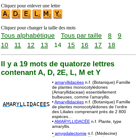
Cliquez pour enlever une lettre
Cliquez pour changer la taille des mots
Tous alphabétique
Tous par taille
8
9
10
11
12
13
14
15
16
17
18
Il y a 19 mots de quatorze lettres
contenant A, D, 2E, L, M et Y
•
amaryllidacées
n.f. (Botanique) Famille
de plantes monocotylédones
(Amaryllidaceae) essentiellement
bulbeuses, comme l’amaryllis.
•
Amaryllidacées
n.f. (Botanique) Famille
AM
AR
YL
LI
D
AC
EE
S
de plantes monocotylédones de l’ordre
des Liliales comprenant près de 2 800
espèces…
•
AMARYLLIDACÉE
n.f. Plante, type
amaryllis.
•
amygdalectomie
n.f. (Médecine)