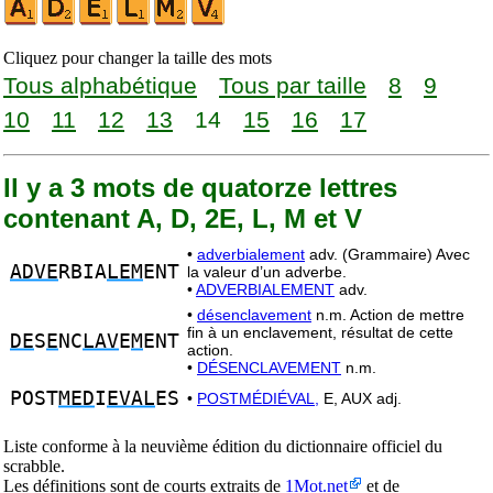
Cliquez pour changer la taille des mots
Tous alphabétique
Tous par taille
8
9
10
11
12
13
14
15
16
17
Il y a 3 mots de quatorze lettres
contenant A, D, 2E, L, M et V
•
adverbialement
adv. (Grammaire) Avec
ADVE
RBIA
LEM
ENT
la valeur d’un adverbe.
•
ADVERBIALEMENT
adv.
•
désenclavement
n.m. Action de mettre
fin à un enclavement, résultat de cette
DE
S
E
NC
LAV
E
M
ENT
action.
•
DÉSENCLAVEMENT
n.m.
POST
MED
I
EVAL
ES
•
POSTMÉDIÉVAL,
E, AUX adj.
Liste conforme à la neuvième édition du dictionnaire officiel du
scrabble.
Les définitions sont de courts extraits de
1Mot.net
et de