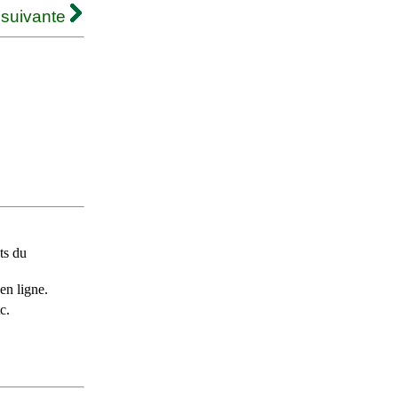
 suivante
ts du
en ligne.
c.