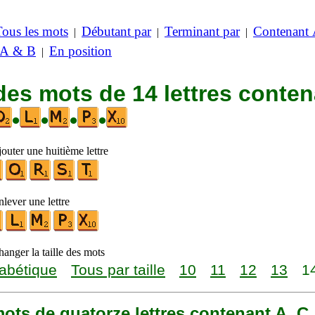
Tous les mots
Débutant par
Terminant par
Contenant
|
|
|
 A & B
En position
|
des mots de 14 lettres conte
•
•
•
•
outer une huitième lettre
lever une lettre
anger la taille des mots
abétique
Tous par taille
10
11
12
13
1
 mots de quatorze lettres contenant A, C,