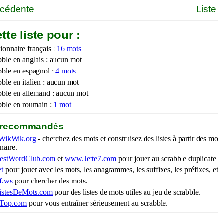
écédente
Liste
tte liste pour :
ionnaire français :
16 mots
bble en anglais : aucun mot
bble en espagnol :
4 mots
ble en italien : aucun mot
bble en allemand : aucun mot
bble en roumain :
1 mot
b recommandés
WikWik.org
- cherchez des mots et construisez des listes à partir des mo
naire.
stWordClub.com
et
www.Jette7.com
pour jouer au scrabble duplicate 
t
pour jouer avec les mots, les anagrammes, les suffixes, les préfixes, et
f.ws
pour chercher des mots.
stesDeMots.com
pour des listes de mots utiles au jeu de scrabble.
iTop.com
pour vous entraîner sérieusement au scrabble.