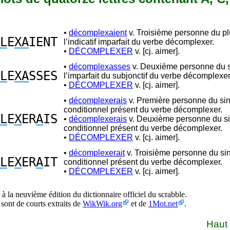
•
décomplexaient
v. Troisième personne du pl
L
E
XA
IENT
l’indicatif imparfait du verbe décomplexer.
•
DÉCOMPLEXER
v. [cj. aimer].
•
décomplexasses
v. Deuxième personne du s
L
E
XA
SSES
l’imparfait du subjonctif du verbe décomplexer
•
DÉCOMPLEXER
v. [cj. aimer].
•
décomplexerais
v. Première personne du sin
conditionnel présent du verbe décomplexer.
L
E
X
ER
A
IS
•
décomplexerais
v. Deuxième personne du si
conditionnel présent du verbe décomplexer.
•
DÉCOMPLEXER
v. [cj. aimer].
•
décomplexerait
v. Troisième personne du sin
L
E
X
ER
A
IT
conditionnel présent du verbe décomplexer.
•
DÉCOMPLEXER
v. [cj. aimer].
à la neuvième édition du dictionnaire officiel du scrabble.
 sont de courts extraits de
WikWik.org
et de
1Mot.net
.
Haut