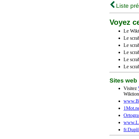
Liste pr
Voyez ce
Le Wikt
Le scra
Le scra
Le scrab
Le scra
Le scra
Sites we
Visitez
Wiktion
www.Be
1Mot.ne
Ortogra
www.Li
fr.Dupl