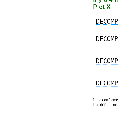
P et X
D
E
C
O
MP
D
E
C
O
MP
D
E
C
O
MP
D
E
C
O
MP
Liste conforme 
Les définitions