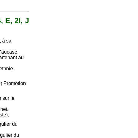
 E, 2I, J
, à sa
Caucase,
artenant au
ethnie
e) Promotion
 sur le
rnet.
ste).
ulier du
gulier du