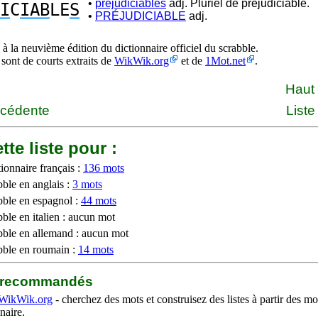
•
préjudiciables
adj. Pluriel de préjudiciable.
I
C
IAB
LE
S
•
PRÉJUDICIABLE
adj.
à la neuvième édition du dictionnaire officiel du scrabble.
 sont de courts extraits de
WikWik.org
et de
1Mot.net
.
Haut
écédente
Liste
tte liste pour :
ionnaire français :
136 mots
bble en anglais :
3 mots
bble en espagnol :
44 mots
ble en italien : aucun mot
bble en allemand : aucun mot
bble en roumain :
14 mots
b recommandés
WikWik.org
- cherchez des mots et construisez des listes à partir des mo
naire.