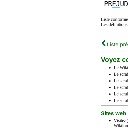
PR
EJ
UD
Liste conforme 
Les définitions
Liste pr
Voyez ce
Le Wikt
Le scra
Le scra
Le scrab
Le scra
Le scra
Sites we
Visitez
Wiktion