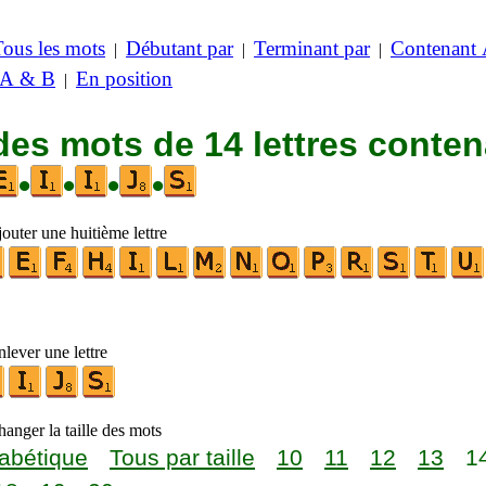
Tous les mots
Débutant par
Terminant par
Contenant
|
|
|
 A & B
En position
|
des mots de 14 lettres conte
•
•
•
•
outer une huitième lettre
lever une lettre
anger la taille des mots
abétique
Tous par taille
10
11
12
13
1