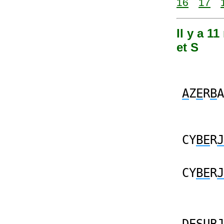
16
17
Il y a 1
et S
A
Z
E
R
B
A
CY
BE
R
J
CY
BE
R
J