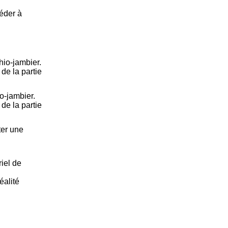
céder à
hio-jambier.
de la partie
io-jambier.
de la partie
ter une
iel de
éalité