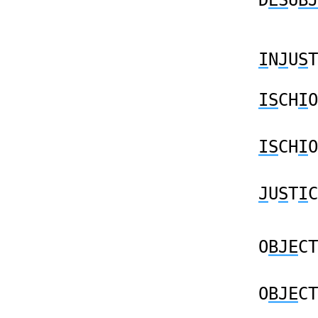
D
ES
U
BJ
I
N
J
U
S
T
IS
CH
I
O
IS
CH
I
O
J
U
S
T
I
C
O
BJE
CT
O
BJE
CT