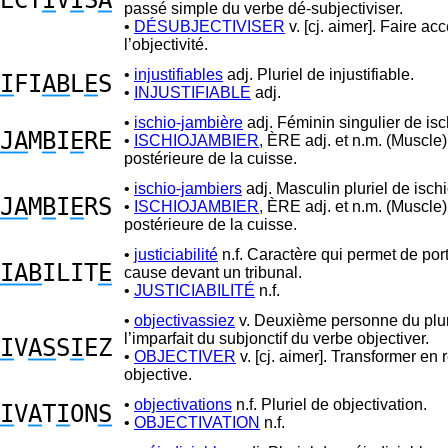
ECT
I
V
I
S
A
passé simple du verbe dé-subjectiviser.
•
DÉSUBJECTIVISER
v. [cj. aimer]. Faire ac
l’objectivité.
•
injustifiables
adj. Pluriel de injustifiable.
I
FI
AB
L
E
S
•
INJUSTIFIABLE
adj.
•
ischio-jambière
adj. Féminin singulier de isc
JA
M
B
I
E
RE
•
ISCHIOJAMBIER,
ÈRE adj. et n.m. (Muscle) 
postérieure de la cuisse.
•
ischio-jambiers
adj. Masculin pluriel de isch
JA
M
B
I
E
RS
•
ISCHIOJAMBIER,
ÈRE adj. et n.m. (Muscle) 
postérieure de la cuisse.
•
justiciabilité
n.f. Caractère qui permet de por
IAB
ILIT
E
cause devant un tribunal.
•
JUSTICIABILITÉ
n.f.
•
objectivassiez
v. Deuxième personne du plur
l’imparfait du subjonctif du verbe objectiver.
I
V
AS
S
I
EZ
•
OBJECTIVER
v. [cj. aimer]. Transformer en r
objective.
•
objectivations
n.f. Pluriel de objectivation.
I
V
A
T
I
ON
S
•
OBJECTIVATION
n.f.