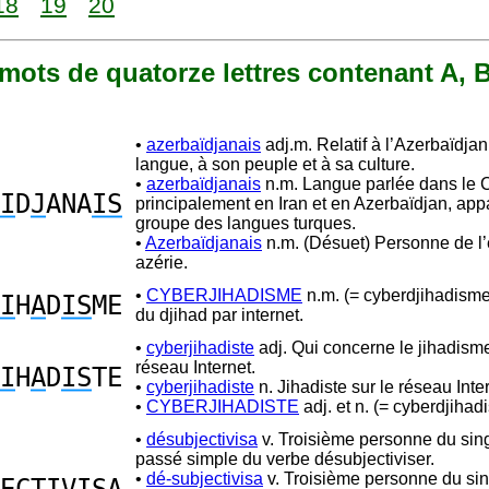
18
19
20
1 mots de quatorze lettres contenant A, B,
•
azerbaïdjanais
adj.m. Relatif à l’Azerbaïdjan
langue, à son peuple et à sa culture.
•
azerbaïdjanais
n.m. Langue parlée dans le 
I
D
J
ANA
IS
principalement en Iran et en Azerbaïdjan, app
groupe des langues turques.
•
Azerbaïdjanais
n.m. (Désuet) Personne de l’
azérie.
•
CYBERJIHADISME
n.m. (= cyberdjihadism
I
H
A
D
IS
ME
du djihad par internet.
•
cyberjihadiste
adj. Qui concerne le jihadisme
réseau Internet.
I
H
A
D
IS
TE
•
cyberjihadiste
n. Jihadiste sur le réseau Inte
•
CYBERJIHADISTE
adj. et n. (= cyberdjihadi
•
désubjectivisa
v. Troisième personne du sing
passé simple du verbe désubjectiviser.
•
dé-subjectivisa
v. Troisième personne du sin