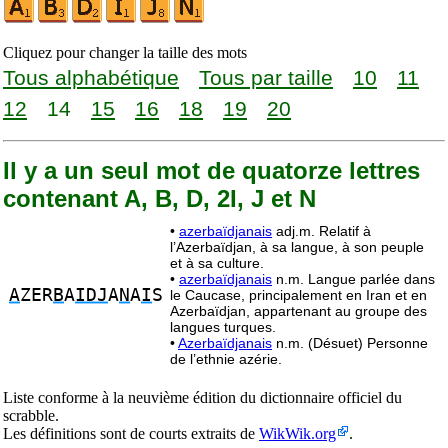
Cliquez pour changer la taille des mots
Tous alphabétique
Tous par taille
10
11
12
14
15
16
18
19
20
Il y a un seul mot de quatorze lettres
contenant A, B, D, 2I, J et N
•
azerbaïdjanais
adj.m. Relatif à
l’Azerbaïdjan, à sa langue, à son peuple
et à sa culture.
•
azerbaïdjanais
n.m. Langue parlée dans
A
ZER
B
A
IDJ
A
N
A
I
S
le Caucase, principalement en Iran et en
Azerbaïdjan, appartenant au groupe des
langues turques.
•
Azerbaïdjanais
n.m. (Désuet) Personne
de l’ethnie azérie.
Liste conforme à la neuvième édition du dictionnaire officiel du
scrabble.
Les définitions sont de courts extraits de
WikWik.org
.