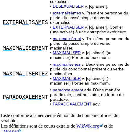
sexualiser.
•
DÉSEXUALISER
v. [cj. aimer].
•
externalisâmes
v. Première personne du
pluriel du passé simple du verbe
EX
T
E
RN
AL
IS
AM
ES
externaliser.
•
EXTERNALISER
v. [cj. aimer]. Confier
(une activité) à une entreprise extérieure.
•
maximalisèrent
v. Troisième personne du
pluriel du passé simple du verbe
MAX
IM
AL
IS
E
R
E
NT
maximaliser.
•
MAXIMALISER
v. [cj. aimer]. (=
maximiser) Porter au maximum.
•
maximaliseriez
v. Deuxième personne du
pluriel du conditionnel présent du verbe
MAX
IM
AL
IS
E
RI
E
Z
maximaliser.
•
MAXIMALISER
v. [cj. aimer]. (=
maximiser) Porter au maximum.
•
paradoxalement
adv. D’une manière
paradoxale, contradictoire, en forme de
P
A
R
A
DO
X
A
LEME
NT
paradoxe.
•
PARADOXALEMENT
adv.
Liste conforme à la neuvième édition du dictionnaire officiel du
scrabble.
Les définitions sont de courts extraits de
WikWik.org
et de
1Mot.net
.