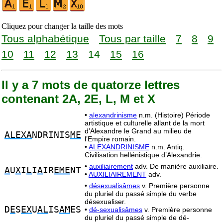
Cliquez pour changer la taille des mots
Tous alphabétique
Tous par taille
7
8
9
10
11
12
13
14
15
16
Il y a 7 mots de quatorze lettres
contenant 2A, 2E, L, M et X
•
alexandrinisme
n.m. (Histoire) Période
artistique et culturelle allant de la mort
d’Alexandre le Grand au milieu de
ALEXA
NDRINIS
ME
l’Empire romain.
•
ALEXANDRINISME
n.m. Antiq.
Civilisation hellénistique d’Alexandrie.
•
auxiliairement
adv. De manière auxiliaire.
A
U
X
I
L
I
A
IR
EME
NT
•
AUXILIAIREMENT
adv.
•
désexualisâmes
v. Première personne
du pluriel du passé simple du verbe
désexualiser.
D
E
S
EX
U
AL
IS
AM
ES
•
dé-sexualisâmes
v. Première personne
du pluriel du passé simple de dé-