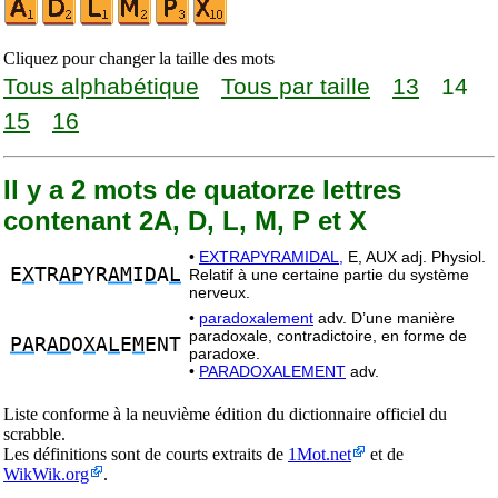
Cliquez pour changer la taille des mots
Tous alphabétique
Tous par taille
13
14
15
16
Il y a 2 mots de quatorze lettres
contenant 2A, D, L, M, P et X
•
EXTRAPYRAMIDAL,
E, AUX adj. Physiol.
E
X
TR
AP
YR
AM
I
D
A
L
Relatif à une certaine partie du système
nerveux.
•
paradoxalement
adv. D’une manière
paradoxale, contradictoire, en forme de
PA
R
AD
O
X
A
L
E
M
ENT
paradoxe.
•
PARADOXALEMENT
adv.
Liste conforme à la neuvième édition du dictionnaire officiel du
scrabble.
Les définitions sont de courts extraits de
1Mot.net
et de
WikWik.org
.