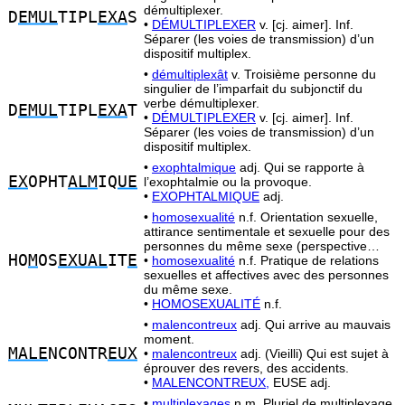
démultiplexer.
D
EMUL
TIPL
EXA
S
•
DÉMULTIPLEXER
v. [cj. aimer]. Inf.
Séparer (les voies de transmission) d’un
dispositif multiplex.
•
démultiplexât
v. Troisième personne du
singulier de l’imparfait du subjonctif du
verbe démultiplexer.
D
EMUL
TIPL
EXA
T
•
DÉMULTIPLEXER
v. [cj. aimer]. Inf.
Séparer (les voies de transmission) d’un
dispositif multiplex.
•
exophtalmique
adj. Qui se rapporte à
EX
OPHT
ALM
IQ
UE
l’exophtalmie ou la provoque.
•
EXOPHTALMIQUE
adj.
•
homosexualité
n.f. Orientation sexuelle,
attirance sentimentale et sexuelle pour des
personnes du même sexe (perspective…
HO
M
OS
EXUAL
IT
E
•
homosexualité
n.f. Pratique de relations
sexuelles et affectives avec des personnes
du même sexe.
•
HOMOSEXUALITÉ
n.f.
•
malencontreux
adj. Qui arrive au mauvais
moment.
MALE
NCONTR
EUX
•
malencontreux
adj. (Vieilli) Qui est sujet à
éprouver des revers, des accidents.
•
MALENCONTREUX,
EUSE adj.
•
multiplexages
n.m. Pluriel de multiplexage.