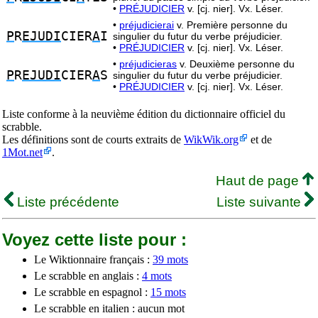
•
PRÉJUDICIER
v. [cj. nier]. Vx. Léser.
•
préjudicierai
v. Première personne du
P
R
EJUDI
CIER
A
I
singulier du futur du verbe préjudicier.
•
PRÉJUDICIER
v. [cj. nier]. Vx. Léser.
•
préjudicieras
v. Deuxième personne du
P
R
EJUDI
CIER
A
S
singulier du futur du verbe préjudicier.
•
PRÉJUDICIER
v. [cj. nier]. Vx. Léser.
Liste conforme à la neuvième édition du dictionnaire officiel du
scrabble.
Les définitions sont de courts extraits de
WikWik.org
et de
1Mot.net
.
Haut de page
Liste précédente
Liste suivante
Voyez cette liste pour :
Le Wiktionnaire français :
39 mots
Le scrabble en anglais :
4 mots
Le scrabble en espagnol :
15 mots
Le scrabble en italien : aucun mot