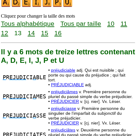
Cliquez pour changer la taille des mots
Tous alphabétique
Tous par taille
10
11
12
13
14
15
16
Il y a 6 mots de treize lettres contenant
A, D, E, I, J, P et U
•
préjudiciable
adj. Qui est nuisible ; qui
porte ou qui cause du préjudice ; qui fait
P
R
EJUDI
CI
A
BLE
tort.
•
PRÉJUDICIABLE
adj.
•
préjudiciâmes
v. Première personne du
P
R
EJUDI
CI
A
MES
pluriel du passé simple du verbe préjudicier.
•
PRÉJUDICIER
v. [cj. nier]. Vx. Léser.
•
préjudiciasse
v. Première personne du
singulier de l’imparfait du subjonctif du
P
R
EJUDI
CI
A
SSE
verbe préjudicier.
•
PRÉJUDICIER
v. [cj. nier]. Vx. Léser.
•
préjudiciâtes
v. Deuxième personne du
P
R
EJUDI
CI
A
TES
pluriel du passé simple du verbe préjudicier.